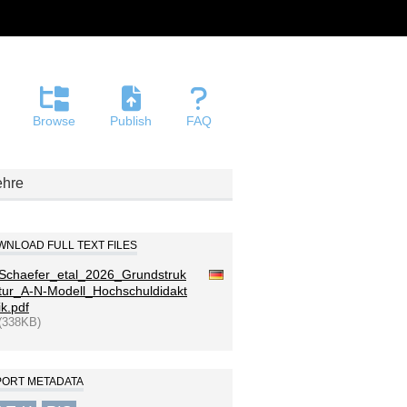
Browse
Publish
FAQ
ehre
NLOAD FULL TEXT FILES
Schaefer_etal_2026_Grundstruk
tur_A-N-Modell_Hochschuldidakt
ik.pdf
(338KB)
PORT METADATA