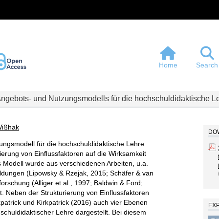
Home
Search
Angebots- und Nutzungsmodells für die hochschuldidaktische L
Wißhak
DOW
ngsmodell für die hochschuldidaktische Lehre
rierung von Einflussfaktoren auf die Wirksamkeit
s Modell wurde aus verschiedenen Arbeiten, u.a.
ildungen (Lipowsky & Rzejak, 2015; Schäfer & van
rschung (Alliger et al., 1997; Baldwin & Ford;
t. Neben der Strukturierung von Einflussfaktoren
atrick und Kirkpatrick (2016) auch vier Ebenen
EX
schuldidaktischer Lehre dargestellt. Bei diesem