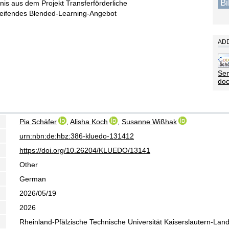
B
nis aus dem Projekt Transferförderliche
reifendes Blended-Learning-Angebot
ADD
Sen
do
Pia Schäfer
,
Alisha Koch
,
Susanne Wißhak
urn:nbn:de:hbz:386-kluedo-131412
https://doi.org/10.26204/KLUEDO/13141
Other
German
2026/05/19
2026
Rheinland-Pfälzische Technische Universität Kaiserslautern-Lan