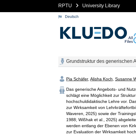
RPTU
University Library
Deutsch
Grundstruktur des generischen 
Pia Schäfer
,
Alisha Koch
,
Susanne 
Das generische Angebots- und Nutzu
schlägt eine Möglichkeit zur Struktu
hochschuldidaktische Lehre vor. Da
zur Wirksamkeit von Lehrkräftefortb
Waveren, 2025) sowie der Trainingsfo
1988; Wißhak et al., 2025) abgeleite
werden entlang der Ebenen von Kirkp
zur Evaluation der Wirksamkeit hoch