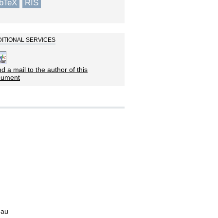
ibTeX
RIS
ITIONAL SERVICES
d a mail to the author of this
cument
dau