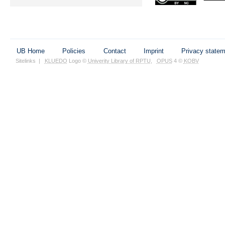
UB Home
Policies
Contact
Imprint
Privacy state
Sitelinks
|
KLUEDO
Logo ©
Univerity Library of RPTU
,
OPUS
4 ©
KOBV