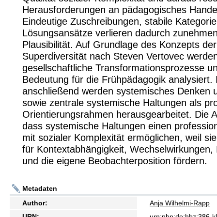
Herausforderungen an pädagogisches Handel
Eindeutige Zuschreibungen, stabile Kategorie
Lösungsansätze verlieren dadurch zunehme
Plausibilität. Auf Grundlage des Konzepts der
Superdiversität nach Steven Vertovec werde
gesellschaftliche Transformationsprozesse un
Bedeutung für die Frühpädagogik analysiert.
anschließend werden systemisches Denken 
sowie zentrale systemische Haltungen als pro
Orientierungsrahmen herausgearbeitet. Die Ar
dass systemische Haltungen einen professi
mit sozialer Komplexität ermöglichen, weil sie 
für Kontextabhängigkeit, Wechselwirkungen, 
und die eigene Beobachterposition fördern.
Metadaten
Author:
Anja Wilhelmi-Rapp
URN:
urn:nbn:de:hbz:386-