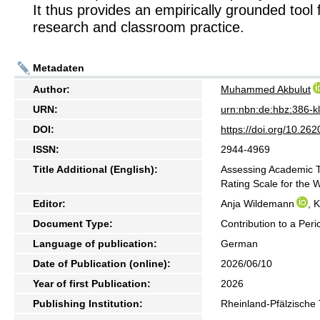
It thus provides an empirically grounded tool 
research and classroom practice.
Metadaten
Author:
Muhammed Akbulut
URN:
urn:nbn:de:hbz:386-
DOI:
https://doi.org/10.2
ISSN:
2944-4969
Title Additional (English):
Assessing Academic T
Rating Scale for the 
Editor:
Anja Wildemann
, 
Document Type:
Contribution to a Peri
Language of publication:
German
Date of Publication (online):
2026/06/10
Year of first Publication:
2026
Publishing Institution:
Rheinland-Pfälzische 