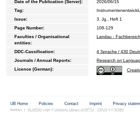
Date of the Publication (Server):
2026/06/15
Tag:
Instrumentenentwicklu
Issue:
3. Jg., Heft 1
Page Number:
108-129
Faculties / Organisational
Landau - Fachbereich
entities:
DDC-Cassification:
4 Sprache / 430 Deut
Journals / Annual Reports:
Research on Langua
Licence (German):
Creat
UB Home
Policies
Contact
Imprint
Privacy state
Sitelinks
|
KLUEDO
Logo ©
Univerity Library of RPTU
,
OPUS
4 ©
KOBV