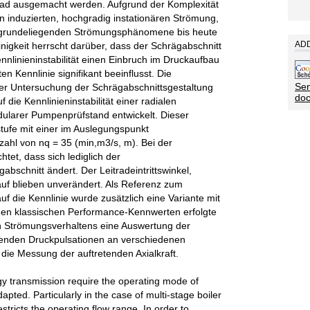
rad ausgemacht werden. Aufgrund der Komplexität
on induzierten, hochgradig instationären Strömung,
t zugrundeliegenden Strömungsphänomene bis heute
ADD
inigkeit herrscht darüber, dass der Schrägabschnitt
nnlinieninstabilität einen Einbruch im Druckaufbau
en Kennlinie signifikant beeinflusst. Die
Sen
 der Untersuchung der Schrägabschnittsgestaltung
do
 die Kennlinieninstabilität einer radialen
ularer Pumpenprüfstand entwickelt. Dieser
stufe mit einer im Auslegungspunkt
ahl von nq = 35 (min,m3/s, m). Bei der
tet, dass sich lediglich der
abschnitt ändert. Der Leitradeintrittswinkel,
auf blieben unverändert. Als Referenz zum
uf die Kennlinie wurde zusätzlich eine Variante mit
 den klassischen Performance-Kennwerten erfolgte
 Strömungsverhaltens eine Auswertung der
tenden Druckpulsationen an verschiedenen
 die Messung der auftretenden Axialkraft.
 transmission require the operating mode of
pted. Particularly in the case of multi-stage boiler
stricts the operating flow range. In order to