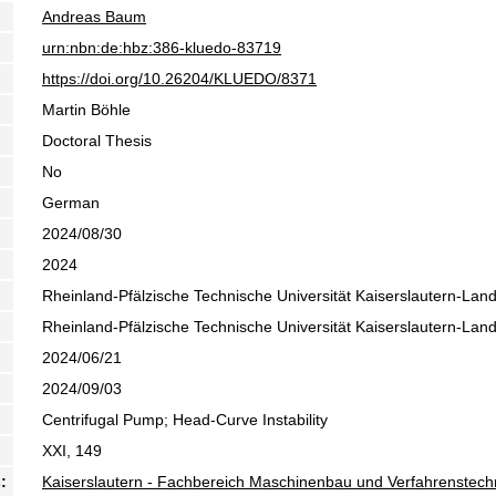
Andreas Baum
urn:nbn:de:hbz:386-kluedo-83719
https://doi.org/10.26204/KLUEDO/8371
Martin Böhle
Doctoral Thesis
No
German
2024/08/30
2024
Rheinland-Pfälzische Technische Universität Kaiserslautern-Lan
Rheinland-Pfälzische Technische Universität Kaiserslautern-Lan
2024/06/21
2024/09/03
Centrifugal Pump; Head-Curve Instability
XXI, 149
:
Kaiserslautern - Fachbereich Maschinenbau und Verfahrenstech