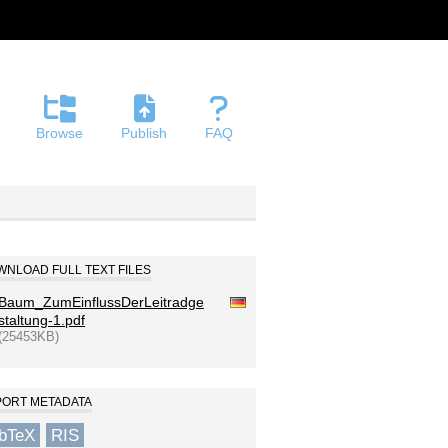
Browse
Publish
FAQ
NLOAD FULL TEXT FILES
Baum_ZumEinflussDerLeitradge
staltung-1.pdf
(25453KB)
PORT METADATA
ibTeX
RIS