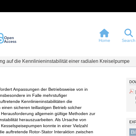
Home
Search
ng auf die Kennlinieninstabilität einer radialen Kreiselpumpe
DOW
fordert Anpassungen der Betriebsweise von in
nsbesondere im Falle mehrstufiger
ftretende Kennlinieninstabilitäten die
inen sicheren teillastigen Betrieb solcher
e Herausforderung allgemein gültige Methoden zur
nstabilität herauszuarbeiten. Als Ursache von
EX
er Kesselspeisepumpen konnte in einer Vielzahl
B
 auftretende Rotor-Stator Interaktion zwischen