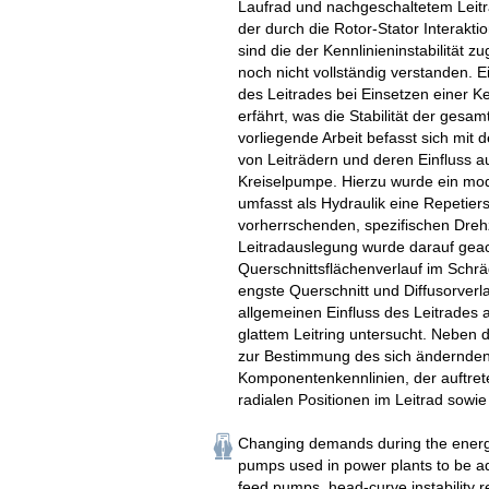
Laufrad und nachgeschaltetem Leit
der durch die Rotor-Stator Interakti
sind die der Kennlinieninstabilitä
noch nicht vollständig verstanden. E
des Leitrades bei Einsetzen einer Ke
erfährt, was die Stabilität der gesamt
vorliegende Arbeit befasst sich mit
von Leiträdern und deren Einfluss auf
Kreiselpumpe. Hierzu wurde ein mod
umfasst als Hydraulik eine Repetier
vorherrschenden, spezifischen Drehz
Leitradauslegung wurde darauf geach
Querschnittsflächenverlauf im Schräg
engste Querschnitt und Diffusorverl
allgemeinen Einfluss des Leitrades a
glattem Leitring untersucht. Neben
zur Bestimmung des sich ändernden
Komponentenkennlinien, der auftre
radialen Positionen im Leitrad sowie
Changing demands during the energy
pumps used in power plants to be ada
feed pumps, head-curve instability re