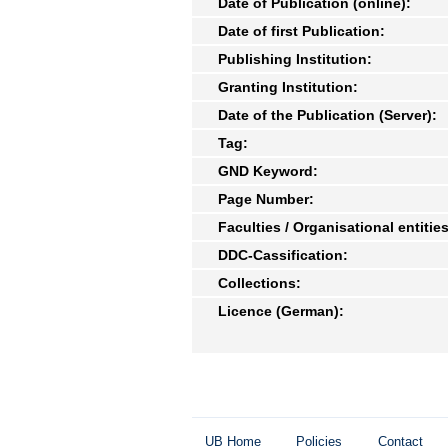
Date of Publication (online):
Date of first Publication:
Publishing Institution:
Granting Institution:
Date of the Publication (Server):
Tag:
GND Keyword:
Page Number:
Faculties / Organisational entities
DDC-Cassification:
Collections:
Licence (German):
UB Home
Policies
Contact