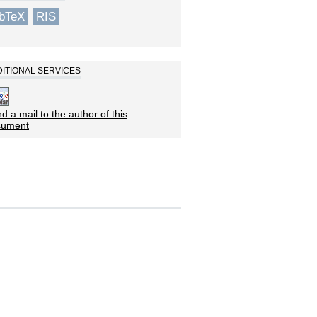
ibTeX
RIS
ITIONAL SERVICES
d a mail to the author of this
cument