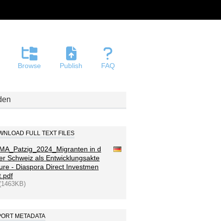
Browse
Publish
FAQ
den
NLOAD FULL TEXT FILES
MA_Patzig_2024_Migranten in d
er Schweiz als Entwicklungsakte
ure - Diaspora Direct Investmen
t.pdf
(1463KB)
PORT METADATA