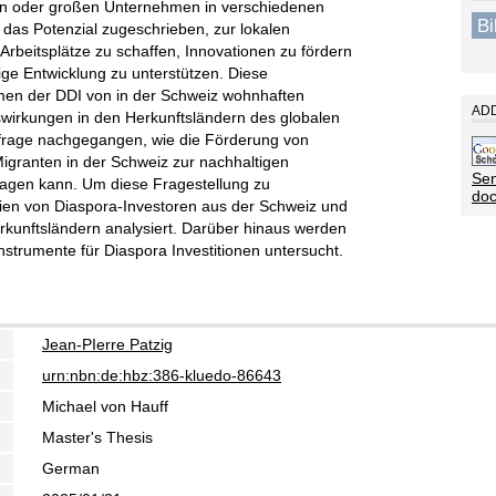
eren oder großen Unternehmen in verschiedenen
B
 das Potenzial zugeschrieben, zur lokalen
Arbeitsplätze zu schaffen, Innovationen zu fördern
ge Entwicklung zu unterstützen. Diese
men der DDI von in der Schweiz wohnhaften
ADD
wirkungen in den Herkunftsländern des globalen
frage nachgegangen, wie die Förderung von
Migranten in der Schweiz zur nachhaltigen
Sen
ragen kann. Um diese Fragestellung zu
do
ien von Diaspora-Investoren aus der Schweiz und
erkunftsländern analysiert. Darüber hinaus werden
strumente für Diaspora Investitionen untersucht.
Jean-PIerre Patzig
urn:nbn:de:hbz:386-kluedo-86643
Michael von Hauff
Master's Thesis
German