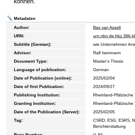
können.
Metadaten
Author:
Bas van Asselt
URN:
urn:nbn:de:hbz:386-
Subtitle (German):
wie Unternehmen ihre
Advisor:
Ralf Isenmann
Document Type:
Master's Thesis
Language of publication:
German
Date of Publication (online):
2025/02/04
Date of first Publication:
2024/09/27
Publishing Institution:
Rheinland-Pfälzische 
Granting Institution:
Rheinland-Pfälzische 
Date of the Publication (Server):
2025/02/05
Tag:
CSRD; ESG; ESRS; Na
Berichterstattung
Page Number:
V, 84