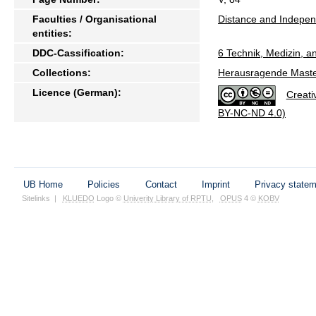
Faculties / Organisational
Distance and Indepen
entities:
DDC-Cassification:
6 Technik, Medizin,
Collections:
Herausragende Maste
Licence (German):
Creati
BY-NC-ND 4.0)
UB Home
Policies
Contact
Imprint
Privacy state
Sitelinks
|
KLUEDO
Logo ©
Univerity Library of RPTU
,
OPUS
4 ©
KOBV