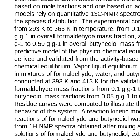
based on mole fractions and one based on act
models rely on quantitative 13C-NMR spectro
the species distribution. The experimental co
from 293 K to 366 K in temperature, from 0.1
g g-1 in overall formaldehyde mass fraction,
g-1 to 0.50 g g-1 in overall butynediol mass f
predictive model of the physico-chemical equ
derived and validated from the activity-based
chemical equilibrium. Vapor-liquid equilibri
in mixtures of formaldehyde, water, and buty
conducted at 393 K and 413 K for the validati
formaldehyde mass fractions from 0.1 g g-1 t
butynediol mass fractions from 0.05 g g-1 to 
Residue curves were computed to illustrate the
behavior of the system. A reaction kinetic mo
reactions of formaldehyde and butynediol wa
from 1H-NMR spectra obtained after mixing
solutions of formaldehyde and butynediol, ex