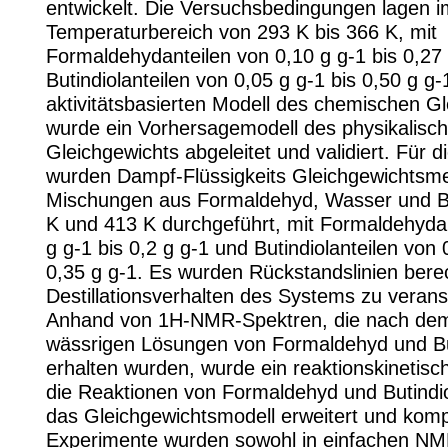
entwickelt. Die Versuchsbedingungen lagen i
Temperaturbereich von 293 K bis 366 K, mit
Formaldehydanteilen von 0,10 g g-1 bis 0,27 
Butindiolanteilen von 0,05 g g-1 bis 0,50 g g
aktivitätsbasierten Modell des chemischen G
wurde ein Vorhersagemodell des physikalisc
Gleichgewichts abgeleitet und validiert. Für d
wurden Dampf-Flüssigkeits Gleichgewichtsm
Mischungen aus Formaldehyd, Wasser und Bu
K und 413 K durchgeführt, mit Formaldehydan
g g-1 bis 0,2 g g-1 und Butindiolanteilen von 
0,35 g g-1. Es wurden Rückstandslinien ber
Destillationsverhalten des Systems zu verans
Anhand von 1H-NMR-Spektren, die nach de
wässrigen Lösungen von Formaldehyd und Bu
erhalten wurden, wurde ein reaktionskinetisc
die Reaktionen von Formaldehyd und Butindiol
das Gleichgewichtsmodell erweitert und kompl
Experimente wurden sowohl in einfachen N