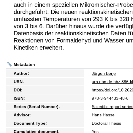
auch in einem speziellen Mikromischer-Prob
durchgeführt. Die neuen reaktionskinetische
umfassten Temperaturen von 293 K bis 328
von 3 bis 6. Darüber hinaus wurde die verfü
Datenbasis der reaktionskinetischen Daten fü
Reaktionen von Formaldehyd und Wasser um
Kinetiken erweitert.
Metadaten
Author:
Jürgen Berje
URN:
urn:nbn:de:hbz:386-
DOI:
https://doi.org/10.2
ISBN:
978-3-944433-48-6
Series (Serial Number):
Scientific report ser
Advisor:
Hans Hasse
Document Type:
Doctoral Thesis
Cumulative document:
Yes