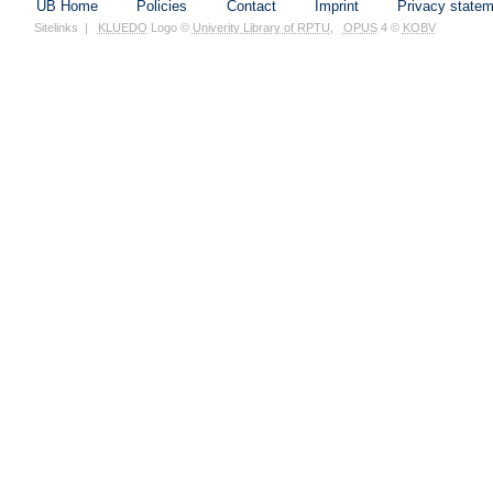
UB Home
Policies
Contact
Imprint
Privacy state
Sitelinks
|
KLUEDO
Logo ©
Univerity Library of RPTU
,
OPUS
4 ©
KOBV