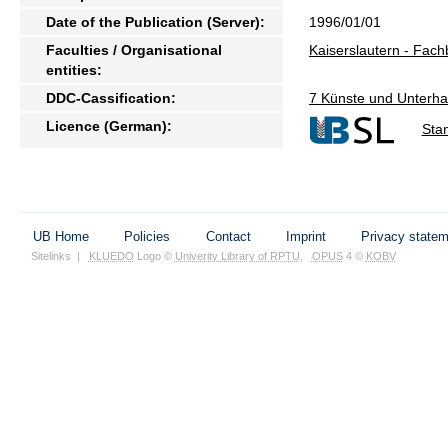
Date of the Publication (Server):
1996/01/01
Faculties / Organisational
Kaiserslautern - Fac
entities:
DDC-Cassification:
7 Künste und Unterha
Licence (German):
Sta
UB Home
Policies
Contact
Imprint
Privacy state
Sitelinks
|
KLUEDO
Logo ©
Univerity Library of RPTU
,
OPUS
4 ©
KOBV