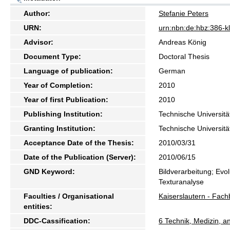
Author:
Stefanie Peters
URN:
urn:nbn:de:hbz:386-
Advisor:
Andreas König
Document Type:
Doctoral Thesis
Language of publication:
German
Year of Completion:
2010
Year of first Publication:
2010
Publishing Institution:
Technische Universitä
Granting Institution:
Technische Universitä
Acceptance Date of the Thesis:
2010/03/31
Date of the Publication (Server):
2010/06/15
GND Keyword:
Bildverarbeitung; Evo
Texturanalyse
Faculties / Organisational
Kaiserslautern - Fach
entities:
DDC-Cassification:
6 Technik, Medizin, 