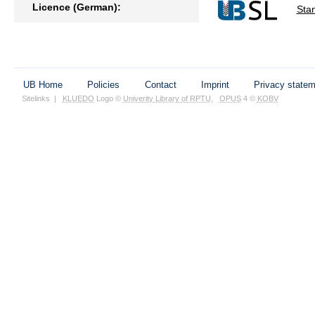
Licence (German):
Sta
UB Home
Policies
Contact
Imprint
Privacy state
Sitelinks
|
KLUEDO
Logo ©
Univerity Library of RPTU
,
OPUS
4 ©
KOBV