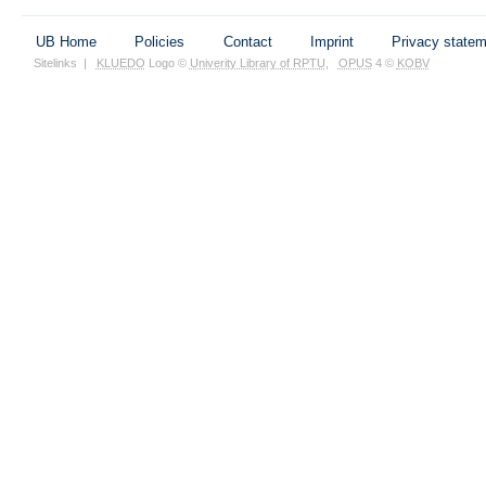
UB Home
Policies
Contact
Imprint
Privacy state
Sitelinks
|
KLUEDO
Logo ©
Univerity Library of RPTU
,
OPUS
4 ©
KOBV