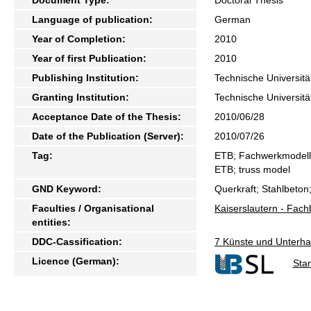
Language of publication:
German
Year of Completion:
2010
Year of first Publication:
2010
Publishing Institution:
Technische Universitä
Granting Institution:
Technische Universitä
Acceptance Date of the Thesis:
2010/06/28
Date of the Publication (Server):
2010/07/26
Tag:
ETB; Fachwerkmodell
ETB; truss model
GND Keyword:
Querkraft; Stahlbeto
Faculties / Organisational
Kaiserslautern - Fac
entities:
DDC-Cassification:
7 Künste und Unterhal
Licence (German):
Sta