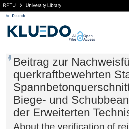
RPTU
University Library
Deutsch
Beitrag zur Nachweisf
querkraftbewehrten St
Spannbetonquerschnitt
Biege- und Schubbean
der Erweiterten Techn
About the verification of r