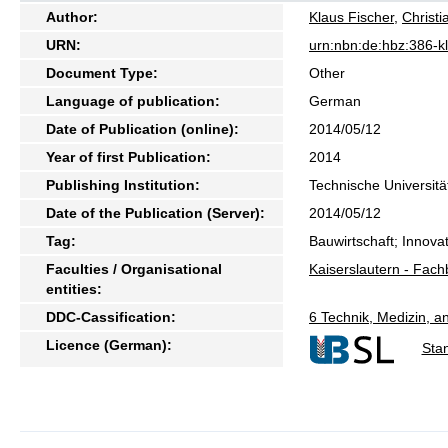
Author:
Klaus Fischer
,
Christi
URN:
urn:nbn:de:hbz:386-
Document Type:
Other
Language of publication:
German
Date of Publication (online):
2014/05/12
Year of first Publication:
2014
Publishing Institution:
Technische Universitä
Date of the Publication (Server):
2014/05/12
Tag:
Bauwirtschaft; Innov
Faculties / Organisational
Kaiserslautern - Fac
entities:
DDC-Cassification:
6 Technik, Medizin, 
Licence (German):
Sta