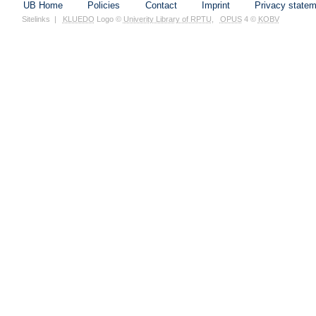
UB Home
Policies
Contact
Imprint
Privacy state
Sitelinks
|
KLUEDO
Logo ©
Univerity Library of RPTU
,
OPUS
4 ©
KOBV