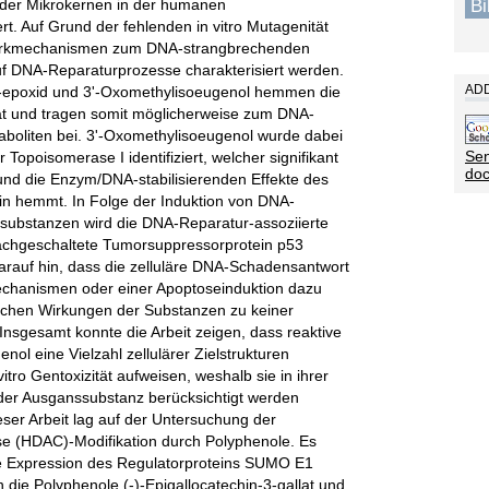
B
der Mikrokernen in der humanen
rt. Auf Grund der fehlenden in vitro Mutagenität
 Wirkmechanismen zum DNA-strangbrechenden
 auf DNA-Reparaturprozesse charakterisiert werden.
ADD
3'-epoxid und 3'-Oxomethylisoeugenol hemmen die
ät und tragen somit möglicherweise zum DNA-
aboliten bei. 3'-Oxomethylisoeugenol wurde dabei
Sen
Topoisomerase I identifiziert, welcher signifikant
do
nd die Enzym/DNA-stabilisierenden Effekte des
n hemmt. In Folge der Induktion von DNA-
substanzen wird die DNA-Reparatur-assoziierte
chgeschaltete Tumorsuppressorprotein p53
darauf hin, dass die zelluläre DNA-Schadensantwort
chanismen oder einer Apoptoseinduktion dazu
xischen Wirkungen der Substanzen zu keiner
. Insgesamt konnte die Arbeit zeigen, dass reaktive
nol eine Vielzahl zellulärer Zielstrukturen
vitro Gentoxizität aufweisen, weshalb sie in ihrer
der Ausganssubstanz berücksichtigt werden
eser Arbeit lag auf der Untersuchung der
ase (HDAC)-Modifikation durch Polyphenole. Es
ie Expression des Regulatorproteins SUMO E1
die Polyphenole (-)-Epigallocatechin-3-gallat und