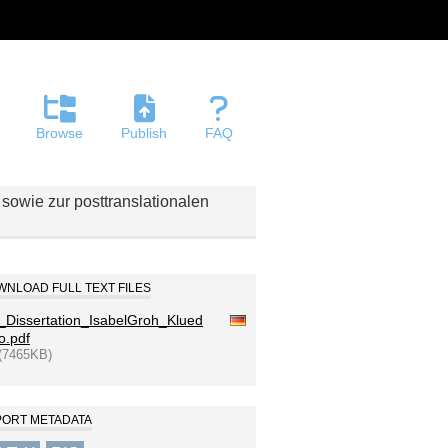
Browse
Publish
FAQ
sowie zur posttranslationalen
NLOAD FULL TEXT FILES
_Dissertation_IsabelGroh_Klued
o.pdf
(7465KB)
PORT METADATA