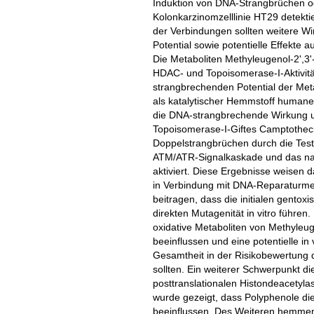
Induktion von DNA-Strangbrüchen o
Kolonkarzinomzelllinie HT29 detektie
der Verbindungen sollten weitere
Potential sowie potentielle Effekte
Die Metaboliten Methyleugenol-2',
HDAC- und Topoisomerase-I-Aktivit
strangbrechenden Potential der Met
als katalytischer Hemmstoff humaner 
die DNA-strangbrechende Wirkung u
Topoisomerase-I-Giftes Camptotheci
Doppelstrangbrüchen durch die Test
ATM/ATR-Signalkaskade und das na
aktiviert. Diese Ergebnisse weisen 
in Verbindung mit DNA-Reparaturme
beitragen, dass die initialen gento
direkten Mutagenität in vitro führen
oxidative Metaboliten von Methyleuge
beeinflussen und eine potentielle in 
Gesamtheit in der Risikobewertung 
sollten. Ein weiterer Schwerpunkt di
posttranslationalen Histondeacetyl
wurde gezeigt, dass Polyphenole d
beeinflussen. Des Weiteren hemmen 