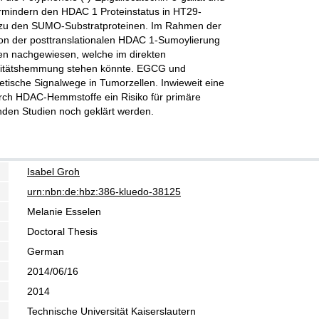
ermindern den HDAC 1 Proteinstatus in HT29-
 zu den SUMO-Substratproteinen. Im Rahmen der
ion der posttranslationalen HDAC 1-Sumoylierung
en nachgewiesen, welche im direkten
itätshemmung stehen könnte. EGCG und
etische Signalwege in Tumorzellen. Inwieweit eine
urch HDAC-Hemmstoffe ein Risiko für primäre
enden Studien noch geklärt werden.
Isabel Groh
urn:nbn:de:hbz:386-kluedo-38125
Melanie Esselen
Doctoral Thesis
German
2014/06/16
2014
Technische Universität Kaiserslautern