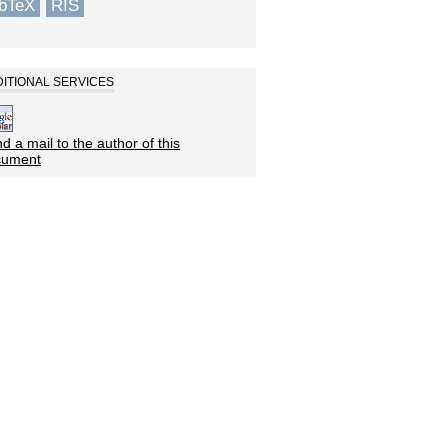
ibTeX
RIS
ITIONAL SERVICES
d a mail to the author of this
cument