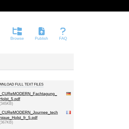
Browse
Publish
FAQ
NLOAD FULL TEXT FILES
_CUReMODERN_Fachtagung_
Holst_5.pdf
(345KB)
_CUReMODERN_Journee_tech
nique_Holst_fr_5.pdf
(367KB)