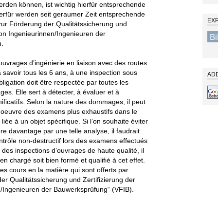
erden können, ist wichtig hierfür entsprechende
ierfür werden seit geraumer Zeit entsprechende
EX
ur Förderung der Qualitätssicherung und
von Ingenieurinnen/Ingenieuren der
B
n.
ouvrages d’ingénierie en liaison avec des routes
 savoir tous les 6 ans, à une inspection sous
ADD
igation doit être respectée par toutes les
es. Elle sert à détecter, à évaluer et à
icatifs. Selon la nature des dommages, il peut
 oeuvre des examens plus exhaustifs dans le
e à un objet spécifique. Si l’on souhaite éviter
 davantage par une telle analyse, il faudrait
trôle non-destructif lors des examens effectués
r des inspections d’ouvrages de haute qualité, il
n chargé soit bien formé et qualifié à cet effet.
es cours en la matière qui sont offerts par
der Qualitätssicherung und Zertifizierung der
n/Ingenieuren der Bauwerksprüfung“ (VFIB).