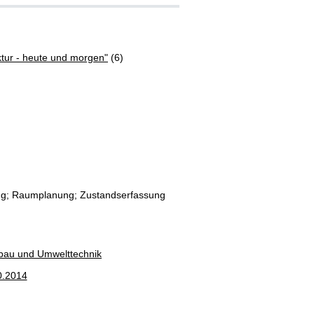
tur - heute und morgen"
(6)
ing; Raumplanung; Zustandserfassung
rbau und Umwelttechnik
0.2014