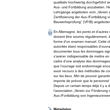
qualitativ hochwertig durchgeführt w
Aus- und Fortbildung anzubieten. H
Lehrgänge angeboten vom „Verein z
Zertifizierung der Aus-/Fortbildung 
Bauwerksprüfung“ (VFIB) angebote
En Allemagne, les ponts et d’autres 
doivent être soumis régulièrement, à
forme d’un examen manuel. Cette obl
autorités étant responsables d’ouvrag
documenter tous les dommages signif
s’avérer indispensable de mettre en
cadre d’une analyse des dommages lié
que l’ouvrage soit endommagé encore
avoir recours à des méthodes de con
sur les lieux. Afin de pouvoir garanti
importe de prévoir que le personnel e
Depuis un certain temps déjà il y a d
l’association „Verein zur Förderung 
Aus-/Fortbildung von Ingenieurinne
Metadaten