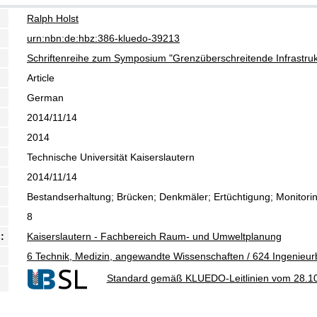
Ralph Holst
urn:nbn:de:hbz:386-kluedo-39213
Schriftenreihe zum Symposium "Grenzüberschreitende Infrastruk
Article
German
2014/11/14
2014
Technische Universität Kaiserslautern
2014/11/14
Bestandserhaltung; Brücken; Denkmäler; Ertüchtigung; Monitor
8
:
Kaiserslautern - Fachbereich Raum- und Umweltplanung
6 Technik, Medizin, angewandte Wissenschaften / 624 Ingenieu
Standard gemäß KLUEDO-Leitlinien vom 28.1