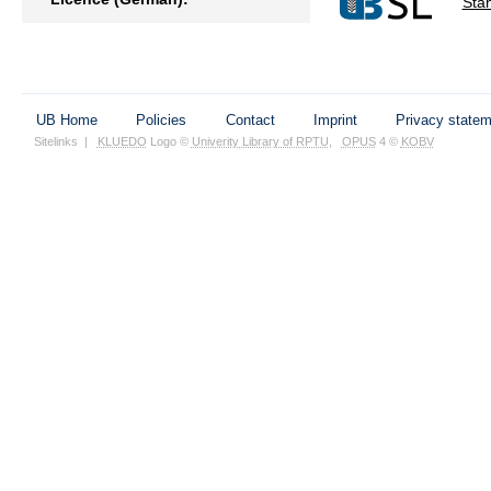
Sta
UB Home
Policies
Contact
Imprint
Privacy state
Sitelinks
|
KLUEDO
Logo ©
Univerity Library of RPTU
,
OPUS
4 ©
KOBV