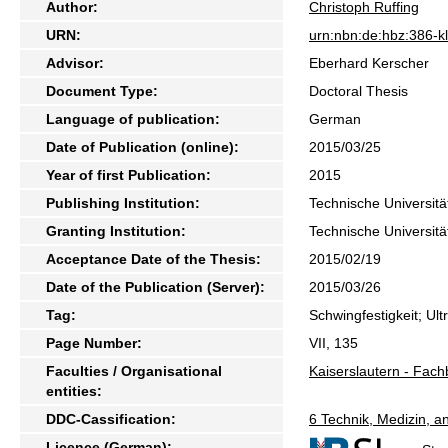
Author:
Christoph Ruffing
URN:
urn:nbn:de:hbz:386-
Advisor:
Eberhard Kerscher
Document Type:
Doctoral Thesis
Language of publication:
German
Date of Publication (online):
2015/03/25
Year of first Publication:
2015
Publishing Institution:
Technische Universitä
Granting Institution:
Technische Universitä
Acceptance Date of the Thesis:
2015/02/19
Date of the Publication (Server):
2015/03/26
Tag:
Schwingfestigkeit; Ult
Page Number:
VII, 135
Faculties / Organisational
Kaiserslautern - Fac
entities:
DDC-Cassification:
6 Technik, Medizin, 
Licence (German):