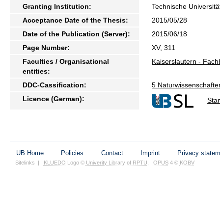
Granting Institution:
Technische Universitä
Acceptance Date of the Thesis:
2015/05/28
Date of the Publication (Server):
2015/06/18
Page Number:
XV, 311
Faculties / Organisational
Kaiserslautern - Fac
entities:
DDC-Cassification:
5 Naturwissenschafte
Licence (German):
Sta
UB Home
Policies
Contact
Imprint
Privacy state
Sitelinks
|
KLUEDO
Logo ©
Univerity Library of RPTU
,
OPUS
4 ©
KOBV