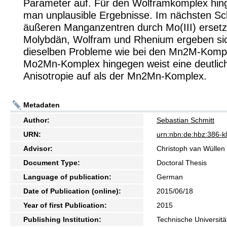
Parameter auf. Für den Wolframkomplex hing
man unplausible Ergebnisse. Im nächsten Sch
äußeren Manganzentren durch Mo(III) ersetzt
Molybdän, Wolfram und Rhenium ergeben si
dieselben Probleme wie bei den Mn2M-Komp
Mo2Mn-Komplex hingegen weist eine deutlic
Anisotropie auf als der Mn2Mn-Komplex.
Metadaten
Author:
Sebastian Schmitt
URN:
urn:nbn:de:hbz:386-
Advisor:
Christoph van Wüllen
Document Type:
Doctoral Thesis
Language of publication:
German
Date of Publication (online):
2015/06/18
Year of first Publication:
2015
Publishing Institution:
Technische Universitä