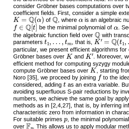
consider Gröbner bases computations over t
coefficient fields. First, consider a simple ext
K
=
Q
(
α
)
Q
α
of
, where
is an algebraic n
f
∈
Q
[
t
]
α
be the minimal polynomial of
. Se
Q
the algebraic function field over
with trans
t
1
,
…
,
t
m
K
′
=
Q
(
t
1
,
…
,
parameters
, that is,
particular, we present efficient algorithms fo
K
K
′
Gröbner bases over
and
. Moreover, w
efficient method for computing syzygy modu
K
compute Gröbner bases over
, starting fr
f
Noro [35], we proceed by joining
to the idea
t
considered, adding
as an extra variable. Bu
avoiding superfluous S-pair reductions by inve
numbers, we achieve the same goal by apply
methods as in [2,4,27], that is, by inferring in
characteristic zero from information in charac
p
For suitable primes
, the minimal polynomia
F
p
over
. This allows us to apply modular me