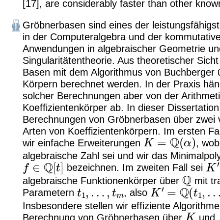
[17], are considerably faster than other kno
Gröbnerbasen sind eines der leistungsfähig
in der Computeralgebra und der kommutative
Anwendungen in algebraischer Geometrie un
Singularitätentheorie. Aus theoretischer Sich
Basen mit dem Algorithmus von Buchberger ü
Körpern berechnet werden. In der Praxis häng
solcher Berechnungen aber von der Arithmeti
Koeffizientenkörper ab. In dieser Dissertation
Berechnungen von Gröbnerbasen über zwei 
Arten von Koeffizientenkörpern. Im ersten Fa
K
=
Q
(
α
)
wir einfache Erweiterungen
, wo
algebraische Zahl sei und wir das Minimalp
f
∈
Q
[
t
]
K
′
bezeichnen. Im zweiten Fall sei
Q
algebraische Funktionenkörper über
mit t
t
1
,
…
,
t
m
K
′
=
Q
(
t
1
,
…
,
t
Parametern
, also
Insbesondere stellen wir effiziente Algorithm
K
Berechnung von Gröbnerbasen über
und