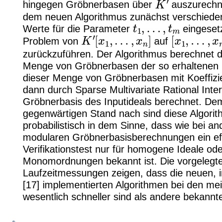
hingegen Gröbnerbasen über
auszurechn
dem neuen Algorithmus zunächst verschiede
t
1
,
…
,
t
m
Werte für die Parameter
eingeset
K
′
[
x
1
,
…
,
x
n
]
[
x
1
,
…
,
x
n
]
Problem von
auf
zurückzuführen. Der Algorithmus berechnet 
Menge von Gröbnerbasen der so erhaltenen 
dieser Menge von Gröbnerbasen mit Koeffizi
dann durch Sparse Multivariate Rational Inter
Gröbnerbasis des Inputideals berechnet. De
gegenwärtigen Stand nach sind diese Algori
probabilistisch in dem Sinne, dass wie bei a
modularen Gröbnerbasisberechnungen ein effe
Verifikationstest nur für homogene Ideale oder
Monomordnungen bekannt ist. Die vorgelegt
Laufzeitmessungen zeigen, dass die neuen,
[17] implementierten Algorithmen bei den mei
wesentlich schneller sind als andere bekann