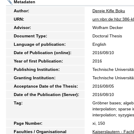
Metadaten
Author:
Dereje Kifle Boku
URN:
urn:nbn:de:hbz:386-
Advisor:
Wolfram Decker
Document Type:
Doctoral Thesis
Language of publication:
English
Date of Publication (online):
2016/08/10
Year of first Publication:
2016
Publishing Institution:
Technische Universitä
Granting Institution:
Technische Universitä
Acceptance Date of the Thesis:
2016/08/05
Date of the Publication (Server):
2016/08/10
Tag:
Gröbner bases; algebra
interpolation; sparse i
interpolation; syzygie
Page Number:
xi, 150
Faculties / Organisational
Kaiserslautern - Fac