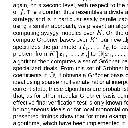
again, on a second level, with respect to the
f
of
. The algorithm thus resembles a divide
strategy and is in particular easily paralleliza
using a similar approach, we present an algor
K
computing syzygy modules over
. On the o
K
′
compute Gröbner bases over
, our new al
t
1
,
…
,
t
m
specializes the parameters
to red
K
′
[
x
1
,
…
,
x
n
]
Q
[
x
1
,
…
,
x
problem from
to
algorithm then computes a set of Gröbner ba
specialized ideals. From this set of Gröbner 
Q
coefficients in
, it obtains a Gröbner basis o
ideal using sparse multivariate rational interpo
current state, these algorithms are probabilis
that, as for other modular Gröbner basis com
effective final verification test is only known f
homogeneous ideals or for local monomial or
presented timings show that for most exampl
algorithms, which have been implemented 