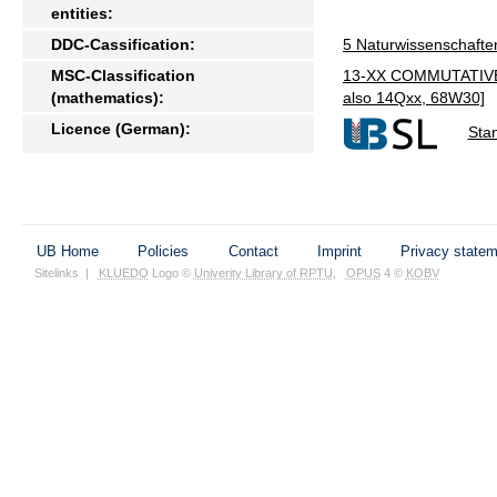
entities:
DDC-Cassification:
5 Naturwissenschafte
MSC-Classification
13-XX COMMUTATIVE R
(mathematics):
also 14Qxx, 68W30]
Licence (German):
Sta
UB Home
Policies
Contact
Imprint
Privacy state
Sitelinks
|
KLUEDO
Logo ©
Univerity Library of RPTU
,
OPUS
4 ©
KOBV