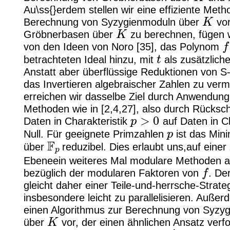
Au\ss{}erdem stellen wir eine effiziente Meth
K
Berechnung von Syzygienmoduln über
vo
K
Gröbnerbasen über
zu berechnen, fügen 
f
von den Ideen von Noro [35], das Polynom
t
betrachteten Ideal hinzu, mit
als zusätzliche
Anstatt aber überflüssige Reduktionen von S
das Invertieren algebraischer Zahlen zu verm
erreichen wir dasselbe Ziel durch Anwendun
Methoden wie in [2,4,27], also durch Rücksc
p
>
0
Daten in Charakteristik
auf Daten in Ch
p
Null. Für geeignete Primzahlen
ist das Min
F
p
über
reduzibel. Dies erlaubt uns,auf einer
Ebeneein weiteres Mal modulare Methoden 
f
bezüglich der modularen Faktoren von
. De
gleicht daher einer Teile-und-herrsche-Strateg
insbesondere leicht zu parallelisieren. Außerd
einen Algorithmus zur Berechnung von Syzy
K
über
vor, der einen ähnlichen Ansatz verf
K
′