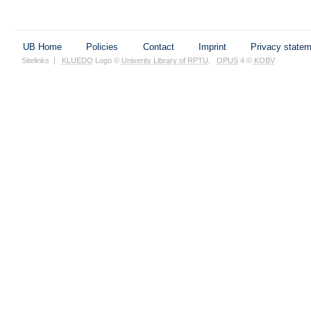
UB Home
Policies
Contact
Imprint
Privacy state
Sitelinks
|
KLUEDO
Logo ©
Univerity Library of RPTU
,
OPUS
4 ©
KOBV