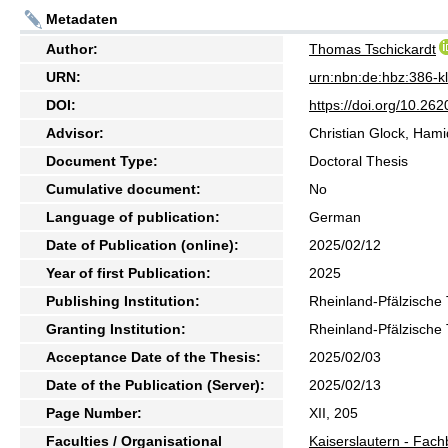
Metadaten
Author:
Thomas Tschickardt
URN:
urn:nbn:de:hbz:386-
DOI:
https://doi.org/10.2
Advisor:
Christian Glock, Ham
Document Type:
Doctoral Thesis
Cumulative document:
No
Language of publication:
German
Date of Publication (online):
2025/02/12
Year of first Publication:
2025
Publishing Institution:
Rheinland-Pfälzische 
Granting Institution:
Rheinland-Pfälzische 
Acceptance Date of the Thesis:
2025/02/03
Date of the Publication (Server):
2025/02/13
Page Number:
XII, 205
Faculties / Organisational
Kaiserslautern - Fac