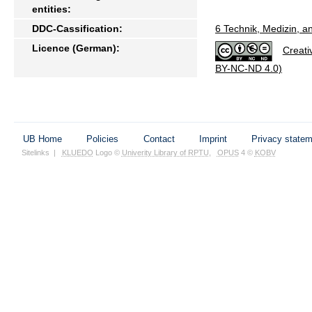
entities:
DDC-Cassification:
6 Technik, Medizin, 
Licence (German):
Creati
BY-NC-ND 4.0)
UB Home
Policies
Contact
Imprint
Privacy state
Sitelinks
|
KLUEDO
Logo ©
Univerity Library of RPTU
,
OPUS
4 ©
KOBV