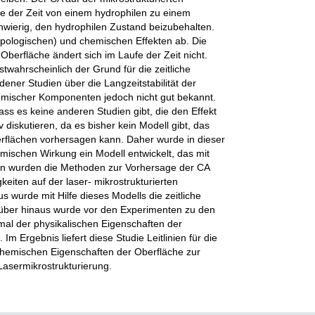
fe der Zeit von einem hydrophilen zu einem
hwierig, den hydrophilen Zustand beizubehalten.
opologischen) und chemischen Effekten ab. Die
Oberfläche ändert sich im Laufe der Zeit nicht.
twahrscheinlich der Grund für die zeitliche
ener Studien über die Langzeitstabilität der
hemischer Komponenten jedoch nicht gut bekannt.
ass es keine anderen Studien gibt, die den Effekt
diskutieren, da es bisher kein Modell gibt, das
erflächen vorhersagen kann. Daher wurde in dieser
mischen Wirkung ein Modell entwickelt, das mit
nn wurden die Methoden zur Vorhersage der CA
eiten auf der laser- mikrostrukturierten
s wurde mit Hilfe dieses Modells die zeitliche
rüber hinaus wurde vor den Experimenten zu den
al der physikalischen Eigenschaften der
Im Ergebnis liefert diese Studie Leitlinien für die
chemischen Eigenschaften der Oberfläche zur
Lasermikrostrukturierung.