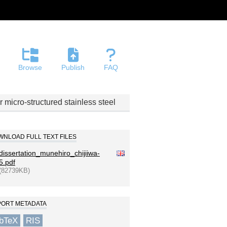
Browse
Publish
FAQ
micro-structured stainless steel
NLOAD FULL TEXT FILES
dissertation_munehiro_chijiiwa-
5.pdf
(82739KB)
PORT METADATA
ibTeX
RIS