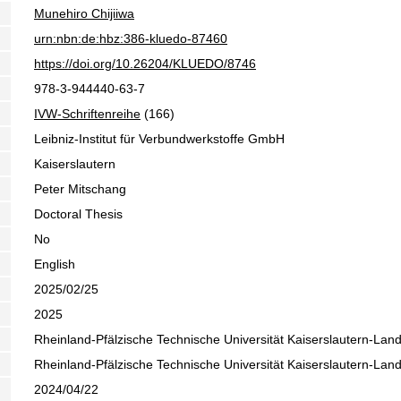
Munehiro Chijiiwa
urn:nbn:de:hbz:386-kluedo-87460
https://doi.org/10.26204/KLUEDO/8746
978-3-944440-63-7
IVW-Schriftenreihe
(166)
Leibniz-Institut für Verbundwerkstoffe GmbH
Kaiserslautern
Peter Mitschang
Doctoral Thesis
No
English
2025/02/25
2025
Rheinland-Pfälzische Technische Universität Kaiserslautern-Lan
Rheinland-Pfälzische Technische Universität Kaiserslautern-Lan
2024/04/22