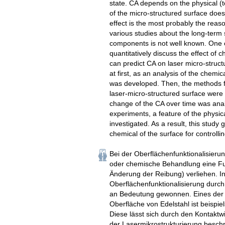
state. CA depends on the physical (
of the micro-structured surface doe
effect is the most probably the reas
various studies about the long-term st
components is not well known. One of
quantitatively discuss the effect of
can predict CA on laser micro-structu
at first, as an analysis of the chemic
was developed. Then, the methods for
laser-micro-structured surface were 
change of the CA over time was analy
experiments, a feature of the physica
investigated. As a result, this study
chemical of the surface for controllin
Bei der Oberflächenfunktionalisieru
oder chemische Behandlung eine Fun
Änderung der Reibung) verliehen. In
Oberflächenfunktionalisierung durc
an Bedeutung gewonnen. Eines der g
Oberfläche von Edelstahl ist beispiel
Diese lässt sich durch den Kontaktw
der Lasermikrostrukturierung beschr