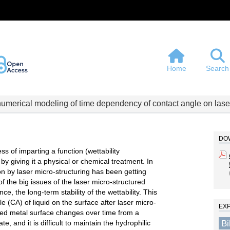
Home
Search
umerical modeling of time dependency of contact angle on laser 
DOW
ss of imparting a function (wettability
by giving it a physical or chemical treatment. In
on by laser micro-structuring has been getting
f the big issues of the laser micro-structured
ance, the long-term stability of the wettability. This
 (CA) of liquid on the surface after laser micro-
EX
ured metal surface changes over time from a
B
e, and it is difficult to maintain the hydrophilic