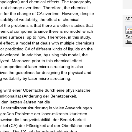
topological) and chemical effects. The topography
s not change over time. Therefore, the chemical
on for the change of CA overtime. However, despite
ADD
ability of wettability, the effect of chemical
 the problems is that there are other studies that
 chemical components since there is no model which
Sen
red surfaces, up to now. Therefore, in this study,
do
al effect, a model that deals with multiple chemicals
 predicting CA of different kinds of liquids on the
developed. In addition, by using this model, the
zed. Moreover, prior to this chemical effect
l properties of laser micro-structuring is also
 gives the guidelines for designing the physical and
g wettability by laser micro-structuring.
ng wird einer Oberfläche durch eine physikalische
ktionalität (Änderung der Benetzbarkeit,
 den letzten Jahren hat die
h Lasermikrostrukturierung in vielen Anwendungen
roßen Probleme der laser-mikrostrukturierten
sweise die Langzeitstabilität der Benetzbarkeit.
inkel (CA) der Flüssigkeit auf der Oberfläche nach
eiben. Der CA auf der mikrostrukturierten