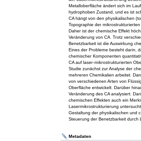
Metalloberfläche ändert sich im Lau
hydrophoben Zustand, und es ist sc
CA hängt von den physikalischen (t
Topographie der mikrostrukturierten 
Daher ist der chemische Effekt höchs
Veränderung von CA. Trotz verschied
Benetzbarkeit ist die Auswirkung c
Eines der Probleme besteht darin, d
chemischer Komponenten quantitativ 
CA auf laser-mikrostrukturierten Ob
Studie zunächst zur Analyse der che
mehreren Chemikalien arbeitet. Da
von verschiedenen Arten von Flüssigk
Oberfläche entwickelt. Darüber hinau
Veränderung des CA analysiert. Da
chemischen Effekten auch ein Merkm
Lasermikrostrukturierung untersucht. 
Gestaltung der physikalischen und 
Steuerung der Benetzbarkeit durch 
Metadaten