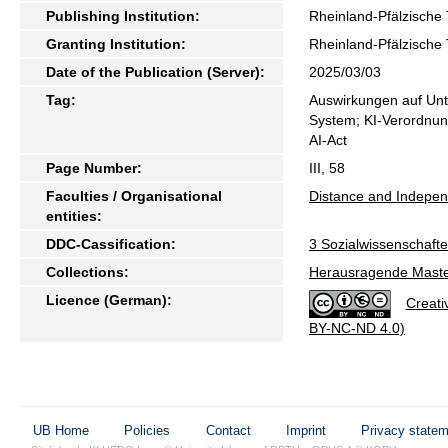
Publishing Institution:
Rheinland-Pfälzische 
Granting Institution:
Rheinland-Pfälzische 
Date of the Publication (Server):
2025/03/03
Tag:
Auswirkungen auf Unte
System; KI-Verordnu
AI-Act
Page Number:
III, 58
Faculties / Organisational
Distance and Indepen
entities:
DDC-Cassification:
3 Sozialwissenschafte
Collections:
Herausragende Maste
Licence (German):
Creati
BY-NC-ND 4.0)
UB Home
Policies
Contact
Imprint
Privacy state