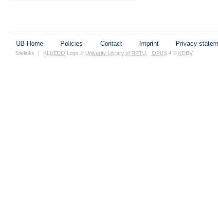
UB Home
Policies
Contact
Imprint
Privacy state
Sitelinks
|
KLUEDO
Logo ©
Univerity Library of RPTU
,
OPUS
4 ©
KOBV