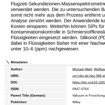
Flugzeit-Sekundärionen-Massenspektrometri
verwendet werden. Die zu untersuchenden B
somit nicht mehr aus dem Prozess entfernt u
Analyse zerstört werden. Der Anwendende k
Kosten einsparen. Weiterhin können SIPs für
Kontaminationskontrolle in Schmierstoffkreis
Flüssigkeiten eingesetzt werden. Silikonöl (
dabei in Flüssigkeiten bisher mit einer Nach
unter 10–6 (ppm) nachgewiesen.
Metadaten
Author:
Michael Wahl
,
Wolfga
URN:
urn:nbn:de:hbz:386-
DOI:
https://doi.org/10.10
ISSN:
0947-076X
Parent Title (German):
Vakuum in Forschung
Publisher:
Wiley