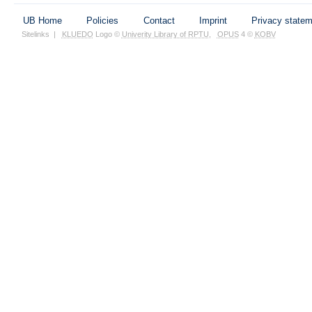
UB Home
Policies
Contact
Imprint
Privacy state
Sitelinks
|
KLUEDO
Logo ©
Univerity Library of RPTU
,
OPUS
4 ©
KOBV