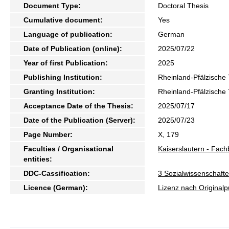
Document Type:
Doctoral Thesis
Cumulative document:
Yes
Language of publication:
German
Date of Publication (online):
2025/07/22
Year of first Publication:
2025
Publishing Institution:
Rheinland-Pfälzische 
Granting Institution:
Rheinland-Pfälzische 
Acceptance Date of the Thesis:
2025/07/17
Date of the Publication (Server):
2025/07/23
Page Number:
X, 179
Faculties / Organisational
Kaiserslautern - Fach
entities:
DDC-Cassification:
3 Sozialwissenschafte
Licence (German):
Lizenz nach Originalp