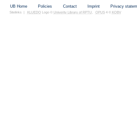
UB Home
Policies
Contact
Imprint
Privacy state
Sitelinks
|
KLUEDO
Logo ©
Univerity Library of RPTU
,
OPUS
4 ©
KOBV