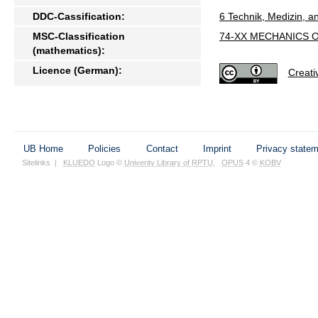
DDC-Cassification:
6 Technik, Medizin, 
MSC-Classification
74-XX MECHANICS 
(mathematics):
Licence (German):
Creat
UB Home
Policies
Contact
Imprint
Privacy state
Sitelinks
|
KLUEDO
Logo ©
Univerity Library of RPTU
,
OPUS
4 ©
KOBV