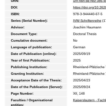
URN:
urn:nbn:de:hbz:386-
DOI:
https://doi.org/10.2
ISBN:
978-3-944440-67-5
Series (Serial Number):
IVW-Schriftenreihe
(1
Advisor:
Joachim Haumann
Document Type:
Doctoral Thesis
Cumulative document:
No
Language of publication:
German
Date of Publication (online):
2025/09/19
Year of first Publication:
2025
Publishing Institution:
Rheinland-Pfälzische 
Granting Institution:
Rheinland-Pfälzische 
Acceptance Date of the Thesis:
2025/04/23
Date of the Publication (Server):
2025/09/24
Page Number:
XII, 148
Faculties / Organisational
Kaiserslautern - Fac
entities: