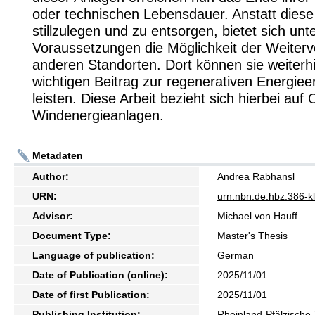
oder technischen Lebensdauer. Anstatt dies
stillzulegen und zu entsorgen, bietet sich un
Voraussetzungen die Möglichkeit der Weiter
anderen Standorten. Dort können sie weiterh
wichtigen Beitrag zur regenerativen Energie
leisten. Diese Arbeit bezieht sich hierbei auf
Windenergieanlagen.
Metadaten
Author:
Andrea Rabhansl
URN:
urn:nbn:de:hbz:386-
Advisor:
Michael von Hauff
Document Type:
Master's Thesis
Language of publication:
German
Date of Publication (online):
2025/11/01
Date of first Publication:
2025/11/01
Publishing Institution:
Rheinland-Pfälzische 