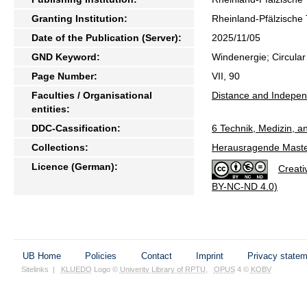
Granting Institution:
Rheinland-Pfälzische 
Date of the Publication (Server):
2025/11/05
GND Keyword:
Windenergie; Circul
Page Number:
VII, 90
Faculties / Organisational
Distance and Indepen
entities:
DDC-Cassification:
6 Technik, Medizin, 
Collections:
Herausragende Maste
Licence (German):
Creati
BY-NC-ND 4.0)
UB Home
Policies
Contact
Imprint
Privacy state
Sitelinks
|
KLUEDO
Logo ©
Univerity Library of RPTU
,
OPUS
4 ©
KOBV