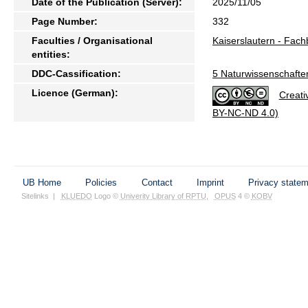
Date of the Publication (Server):
2025/11/05
Page Number:
332
Faculties / Organisational
Kaiserslautern - Fac
entities:
DDC-Cassification:
5 Naturwissenschafte
Licence (German):
Creati
BY-NC-ND 4.0)
UB Home
Policies
Contact
Imprint
Privacy state
Sitelinks
|
KLUEDO
Logo ©
Univerity Library of RPTU
,
OPUS
4 ©
KOBV