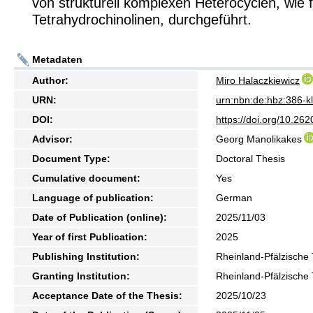
von strukturell komplexen Heterocyclen, wie f
Tetrahydrochinolinen, durchgeführt.
Metadaten
Author:
Miro Halaczkiewicz
URN:
urn:nbn:de:hbz:386-
DOI:
https://doi.org/10.2
Advisor:
Georg Manolikakes
Document Type:
Doctoral Thesis
Cumulative document:
Yes
Language of publication:
German
Date of Publication (online):
2025/11/03
Year of first Publication:
2025
Publishing Institution:
Rheinland-Pfälzische 
Granting Institution:
Rheinland-Pfälzische 
Acceptance Date of the Thesis:
2025/10/23