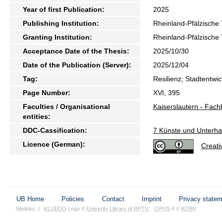
Year of first Publication:
2025
Publishing Institution:
Rheinland-Pfälzische 
Granting Institution:
Rheinland-Pfälzische 
Acceptance Date of the Thesis:
2025/10/30
Date of the Publication (Server):
2025/12/04
Tag:
Resilienz; Stadtentwi
Page Number:
XVI, 395
Faculties / Organisational
Kaiserslautern - Fac
entities:
DDC-Cassification:
7 Künste und Unterha
Licence (German):
Creat
UB Home
Policies
Contact
Imprint
Privacy state
Sitelinks
|
KLUEDO
Logo ©
Univerity Library of RPTU
,
OPUS
4 ©
KOBV