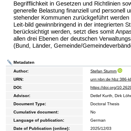
Begrifflichkeit in Gesetzen und Richtlinien so
generelle Belastung finanziell und personell 
stehender Kommunen zurückgeführt werden k
Leit-bild gewinnbringend in der integrierten S
berücksichtigt werden, setzt dies somit Anp
allen drei Ebenen der deutschen Verwaltungs
(Bund, Länder, Gemeinde/Gemeindeverbände
Metadaten
Author:
Stefan Stumm
URN:
urn:nbn:de:hbz:386-
DOI:
https://doi.org/10.2
Advisor:
Detlef Kurth, Dirk Löh
Document Type:
Doctoral Thesis
Cumulative document:
No
Language of publication:
German
Date of Publication (online):
2025/12/03