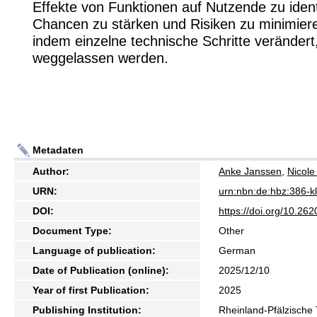
Effekte von Funktionen auf Nutzende zu identi
Chancen zu stärken und Risiken zu minimie
indem einzelne technische Schritte verändert
weggelassen werden.
Metadaten
Author:
Anke Janssen
,
Nicole
URN:
urn:nbn:de:hbz:386-
DOI:
https://doi.org/10.2
Document Type:
Other
Language of publication:
German
Date of Publication (online):
2025/12/10
Year of first Publication:
2025
Publishing Institution:
Rheinland-Pfälzische 