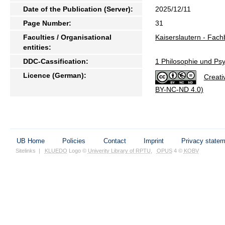
Date of the Publication (Server):
2025/12/11
Page Number:
31
Faculties / Organisational
Kaiserslautern - Fach
entities:
DDC-Cassification:
1 Philosophie und Psy
Licence (German):
Creati
BY-NC-ND 4.0)
UB Home
Policies
Contact
Imprint
Privacy state
Sitelinks
|
KLUEDO
Logo ©
Univerity Library of RPTU
,
OPUS
4 ©
KOBV