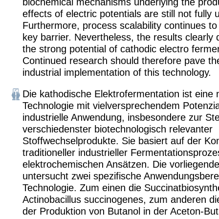
biochemical mechanisms underlying the prod
effects of electric potentials are still not full
Furthermore, process scalability continues to
key barrier. Nevertheless, the results clearl
the strong potential of cathodic electro ferme
Continued research should therefore pave the
industrial implementation of this technology.
Die kathodische Elektrofermentation ist eine 
Technologie mit vielversprechendem Potenzial
industrielle Anwendung, insbesondere zur St
verschiedenster biotechnologisch relevanter
Stoffwechselprodukte. Sie basiert auf der Ko
traditioneller industrieller Fermentationsproz
elektrochemischen Ansätzen. Die vorliegende
untersucht zwei spezifische Anwendungsbere
Technologie. Zum einen die Succinatbiosynth
Actinobacillus succinogenes, zum anderen di
der Produktion von Butanol in der Aceton-Bu