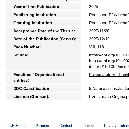
Year of first Publication:
2025
Publishing Institution:
Rheinland-Pfälzische 
Granting Institution:
Rheinland-Pfälzische 
Acceptance Date of the Thesis:
2025/11/28
Date of the Publication (Server):
2025/12/19
Page Number:
VIII, 118
Source:
https://doi.org/10.10
https://doi.org/10.10
doi.org/10.1002/celc
Faculties / Organisational
Kaiserslautern - Fac
entities:
DDC-Cassification:
5 Naturwissenschafte
Licence (German):
Lizenz nach Originalp
UB Home
Policies
Contact
Imprint
Privacy state