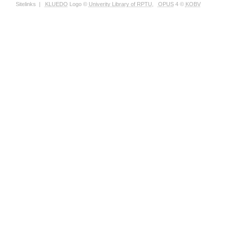
Sitelinks
|
KLUEDO
Logo ©
Univerity Library of RPTU
,
OPUS
4 ©
KOBV