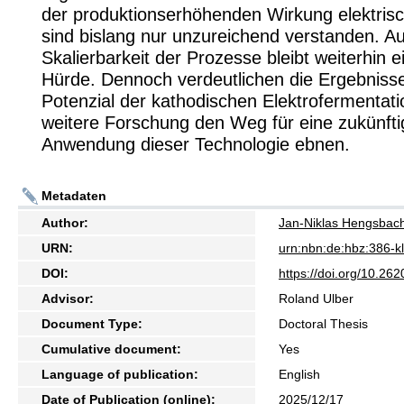
der produktionserhöhenden Wirkung elektrisc
sind bislang nur unzureichend verstanden. A
Skalierbarkeit der Prozesse bleibt weiterhin e
Hürde. Dennoch verdeutlichen die Ergebniss
Potenzial der kathodischen Elektrofermentatio
weitere Forschung den Weg für eine zukünftig
Anwendung dieser Technologie ebnen.
Metadaten
Author:
Jan-Niklas Hengsbac
URN:
urn:nbn:de:hbz:386-
DOI:
https://doi.org/10.2
Advisor:
Roland Ulber
Document Type:
Doctoral Thesis
Cumulative document:
Yes
Language of publication:
English
Date of Publication (online):
2025/12/17