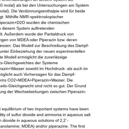
=20 molal) als bei den Untersuchungen am System
l). Die Verdünnungsenthalpie wird für beide
t. Mithilfe NMR-spektroskopischer
perazin+D2O wurden die chemischen
in diesem System auftretenden
lt. Außerdem wurde der Partialdruck von
ungen von MDEA oder Piperazin bzw. deren
essen. Das Modell zur Beschreibung des Dampf-
 unter Einbeziehung der neuen experimentellen
te Modell ermöglicht die zuverlässige
ts-Gleichgewichtes der Systeme
in+Wasser sowohl im Hochdruck- als auch im
öglicht auch Vorhersagen für das Dampf-
ystems CO2+MDEA+Piperazin+Wasser. Die
its-Gleichgewicht sind nicht so gut. Der Grund
igung der Wechselwirkungen zwischen Piperazin-
id equilibrium of two important systems have been
lity of sulfur dioxide and ammonia in aqueous salt
on dioxide in aqueous solutions of 2,2´-
anolamine; MDEA) and/or piperazine. The first