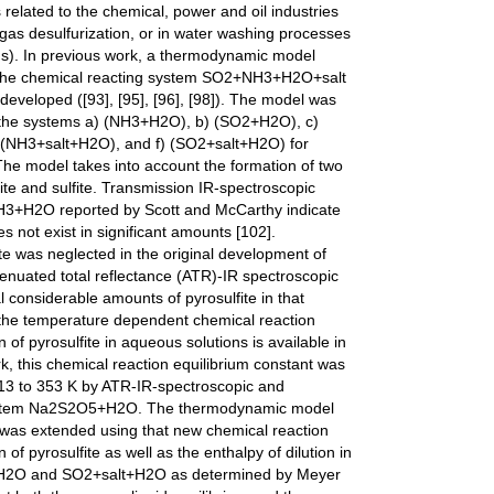
related to the chemical, power and oil industries
ue gas desulfurization, or in water washing processes
ms). In previous work, a thermodynamic model
f the chemical reacting system SO2+NH3+H2O+salt
veloped ([93], [95], [96], [98]). The model was
 the systems a) (NH3+H2O), b) (SO2+H2O), c)
(NH3+salt+H2O), and f) (SO2+salt+H2O) for
he model takes into account the formation of two
lfite and sulfite. Transmission IR-spectroscopic
H3+H2O reported by Scott and McCarthy indicate
es not exist in significant amounts [102].
ite was neglected in the original development of
tenuated total reflectance (ATR)-IR spectroscopic
l considerable amounts of pyrosulfite in that
 the temperature dependent chemical reaction
 of pyrosulfite in aqueous solutions is available in
ork, this chemical reaction equilibrium constant was
13 to 353 K by ATR-IR-spectroscopic and
e system Na2S2O5+H2O. The thermodynamic model
as extended using that new chemical reaction
 of pyrosulfite as well as the enthalpy of dilution in
2O and SO2+salt+H2O as determined by Meyer