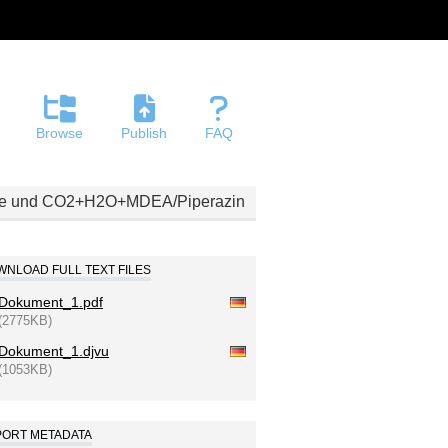
Browse
Publish
FAQ
lze und CO2+H2O+MDEA/Piperazin
NLOAD FULL TEXT FILES
Dokument_1.pdf
(2775KB)
Dokument_1.djvu
(1053KB)
PORT METADATA