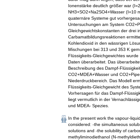
Ionenstärke deutlich größer war (I
NH3+SO2+Na2SO4+Wasser (I=10 mola
quaternäre Systeme gut vorhergesag
Untersuchungen am System CO2+Pi
Gleichgewichtskonstanten der drei 
Carbamatbildungsreaktionen ermitte
Kohlendioxid in den wässrigen Lös
Mischungen bei 313 und 353 K gem
Flüssigkeits-Gleichgewichtes wurde
Daten überarbeitet. Das überarbeite
Beschreibung des Dampf-Flüssigkei
CO2+MDEA+Wasser und CO2+Piperaz
Niederdruckbereich. Das Modell erm
Flüssigkeits-Gleichgewicht des S
Vorhersagen für das Dampf-Flüssigke
liegt vermutlich in der Vernachläss
und MDEA- Spezies.
In the present work the vapour-liqu
considered: -the simultaneous solubi
solutions and -the solubility of carb
methyliminodiethanol (N-methyldieth