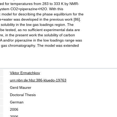
ned for temperatures from 283 to 333 K by NMR-
 system CO2+piperazine+H2O. With this
model for describing the phase equilibrium for the
ater was developed in the previous work [86].
 solubility in the low gas loadings region. The
 be tested, as no sufficient experimental data are
e, in the present work the solubility of carbon
A and/or piperazine in the low loadings range was
 gas chromatography. The model was extended
Viktor Ermatchkov
urn:nbn:de:hbz:386-kluedo-19763
Gerd Maurer
Doctoral Thesis
German
2006
2006