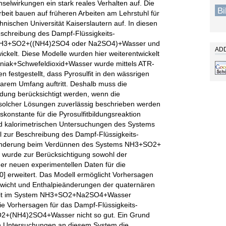
lwirkungen ein stark reales Verhalten auf. Die
B
beit bauen auf früheren Arbeiten am Lehrstuhl für
ischen Universität Kaiserslautern auf. In diesen
eschreibung des Dampf-Flüssigkeits-
 NH3+SO2+((NH4)2SO4 oder Na2SO4)+Wasser und
ADD
elt. Diese Modelle wurden hier weiterentwickelt
iak+Schwefeldioxid+Wasser wurde mittels ATR-
 festgestellt, dass Pyrosulfit in den wässrigen
barem Umfang auftritt. Deshalb muss die
ldung berücksichtigt werden, wenn die
olcher Lösungen zuverlässig beschrieben werden
konstante für die Pyrosulfitbildungsreaktion
d kalorimetrischen Untersuchungen des Systems
 zur Beschreibung des Dampf-Flüssigkeits-
eänderung beim Verdünnen des Systems NH3+SO2+
urde zur Berücksichtigung sowohl der
der neuen experimentellen Daten für die
] erweitert. Das Modell ermöglicht Vorhersagen
ewicht und Enthalpieänderungen der quaternären
keit im System NH3+SO2+Na2SO4+Wasser
die Vorhersagen für das Dampf-Flüssigkeits-
2+(NH4)2SO4+Wasser nicht so gut. Ein Grund
en Untersuchungen an diesem System die