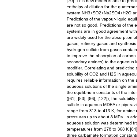
[70]. This new model is able to predi
enthalpy of dilution for the quaternar
system NH3+SO2+Na2SO4+H2O are in
Predictions of the vapour-liquid 
are not so good. Predictions of the 
systems are in good agreement with
are widely used for the absorption o
gases, refinery gases and synthesis 
hydrogen sulfide from gases contain
to improve the absorption of carbon 
secondary amines) to the aqueous 
modifier. Correlating and predicting 
solubility of CO2 and H2S in aqueous
requires reliable information on the s
aqueous solutions of the single amine
the equilibrium constants of the inter
([61], [83], [86], [122]), the solubil
sulfide in aqueous MDEA or piperaz
range from 313 to 413 K, for amine m
pressures up to about 8 MPa. In add
aqueous solution was determined fr
temperatures from 278 to 368 K [84]. 
three carbamate formation constants