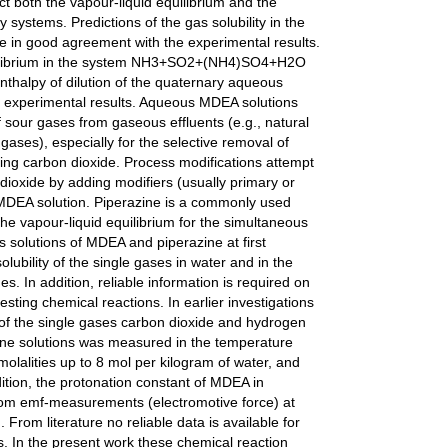
ct both the vapour-liquid equilibrium and the
y systems. Predictions of the gas solubility in the
 good agreement with the experimental results.
equilibrium in the system NH3+SO2+(NH4)SO4+H2O
enthalpy of dilution of the quaternary aqueous
 experimental results. Aqueous MDEA solutions
f sour gases from gaseous effluents (e.g., natural
gases), especially for the selective removal of
ing carbon dioxide. Process modifications attempt
dioxide by adding modifiers (usually primary or
MDEA solution. Piperazine is a commonly used
the vapour-liquid equilibrium for the simultaneous
 solutions of MDEA and piperazine at first
olubility of the single gases in water and in the
s. In addition, reliable information is required on
esting chemical reactions. In earlier investigations
ity of the single gases carbon dioxide and hydrogen
ine solutions was measured in the temperature
olalities up to 8 mol per kilogram of water, and
ition, the protonation constant of MDEA in
om emf-measurements (electromotive force) at
From literature no reliable data is available for
. In the present work these chemical reaction