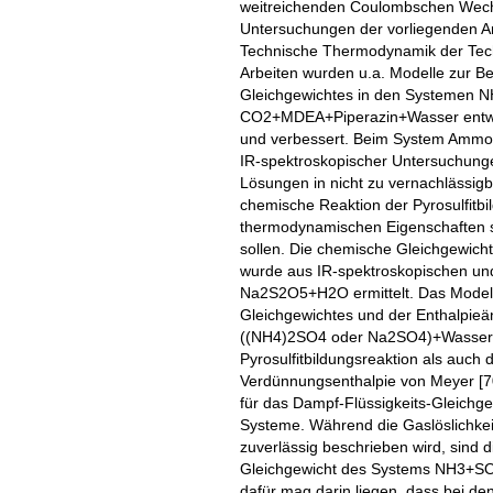
weitreichenden Coulombschen Wechse
Untersuchungen der vorliegenden Ar
Technische Thermodynamik der Techn
Arbeiten wurden u.a. Modelle zur B
Gleichgewichtes in den Systemen
CO2+MDEA+Piperazin+Wasser entwick
und verbessert. Beim System Ammon
IR-spektroskopischer Untersuchungen
Lösungen in nicht zu vernachlässig
chemische Reaktion der Pyrosulfitbi
thermodynamischen Eigenschaften s
sollen. Die chemische Gleichgewichts
wurde aus IR-spektroskopischen un
Na2S2O5+H2O ermittelt. Das Modell
Gleichgewichtes und der Enthalpi
((NH4)2SO4 oder Na2SO4)+Wasser w
Pyrosulfitbildungsreaktion als auch 
Verdünnungsenthalpie von Meyer [70
für das Dampf-Flüssigkeits-Gleichg
Systeme. Während die Gaslöslich
zuverlässig beschrieben wird, sind 
Gleichgewicht des Systems NH3+SO
dafür mag darin liegen, dass bei d