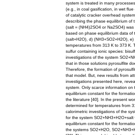
system is treated in many processes 
(e.g., in coal gasification, in wet fl
of catalytic cracker overhead syste
describing the phase equilibrium o
(salt = (NH4)2SO4 or Na2SO4) was de
based on phase equilibrium data of
(salt+H2O), d) (NH3+SO2+H2O), e) 
temperatures from 313 K to 373 K. T
sulfur containing ionic species: bisu
investigations of the system SO2+N
that in those solutions pyrosulfite do
Therefore, the formation of pyrosulf
that model. But, new results from at
investigations presented here, revea
system. Only scarce information on
equilibrium constant for the formation
the literature [40]. In the present w
determined for temperatures from 3
calorimetric investigations of th
for the system SO2+NH3+H2O+salt w
equilibrium constant for the formation
the systems SO2+H2O, SO2+NH3+H