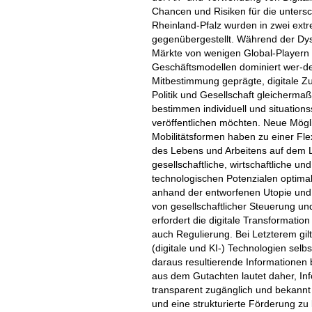
Chancen und Risiken für die unters
Rheinland-Pfalz wurden in zwei extr
gegenübergestellt. Während der Dyst
Märkte von wenigen Global-Playern
Geschäftsmodellen dominiert wer-de
Mitbestimmung geprägte, digitale Zuk
Politik und Gesellschaft gleicherma
bestimmen individuell und situation
veröffentlichen möchten. Neue Mögl
Mobilitätsformen haben zu einer Flexi
des Lebens und Arbeitens auf dem L
gesellschaftliche, wirtschaftliche u
technologischen Potenzialen optima
anhand der entworfenen Utopie und Dy
von gesellschaftlicher Steuerung u
erfordert die digitale Transformatio
auch Regulierung. Bei Letzterem gilt
(digitale und KI-) Technologien sel
daraus resultierende Informationen
aus dem Gutachten lautet daher, In
transparent zugänglich und bekannt
und eine strukturierte Förderung zu