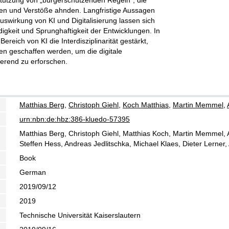
stützung von „bürgerschützenden Regeln”, die
en und Verstöße ahnden. Langfristige Aussagen
uswirkung von KI und Digitalisierung lassen sich
igkeit und Sprunghaftigkeit der Entwicklungen. In
ereich von KI die Interdisziplinarität gestärkt,
ren geschaffen werden, um die digitale
ierend zu erforschen.
Matthias Berg
,
Christoph Giehl
,
Koch Matthias
,
Martin Memmel
,
urn:nbn:de:hbz:386-kluedo-57395
Matthias Berg, Christoph Giehl, Matthias Koch, Martin Memmel, A
Steffen Hess, Andreas Jedlitschka, Michael Klaes, Dieter Lerne
Book
German
2019/09/12
2019
Technische Universität Kaiserslautern