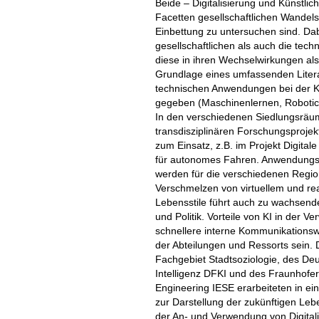
Beide – Digitalisierung und Künstlic
Facetten gesellschaftlichen Wandels 
Einbettung zu untersuchen sind. Dab
gesellschaftlichen als auch die tec
diese in ihren Wechselwirkungen al
Grundlage eines umfassenden Literat
technischen Anwendungen bei der Kün
gegeben (Maschinenlernen, Robotics
In den verschiedenen Siedlungsräum
transdisziplinären Forschungsprojekt
zum Einsatz, z.B. im Projekt Digital
für autonomes Fahren. Anwendungsf
werden für die verschiedenen Regio
Verschmelzen von virtuellem und re
Lebensstile führt auch zu wachsende
und Politik. Vorteile von KI in der 
schnellere interne Kommunikations
der Abteilungen und Ressorts sein. 
Fachgebiet Stadtsoziologie, des De
Intelligenz DFKI und des Fraunhofer-
Engineering IESE erarbeiteten in 
zur Darstellung der zukünftigen Le
der An- und Verwendung von Digital