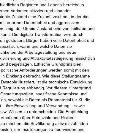
chiedlichen Regionen und Lebens-bereiche in
emen Varianten skizziert und einander
opie-Zustand eine Zukunft zeichnet, in der die
 mit enormer Datenhoheit und aggressiven
n, zeigt der Utopie-Zustand eine von Teilhabe und
unft: Die digitale Transformation wird durch
ßen gesteuert, Bürger haben volle Datenhoheit und
sspezifisch, wann und welche Daten sie
ichkeiten der Arbeitsgestaltung und neue
bilisierung und Attraktivitätssteigerung hinsichtlich
and beigetragen. Ethische Grundprinzipien,
nd politische Anforderungen werden somit mit den
l in Einklang gebracht. Wie diese Stellungnahme
stopie illustriert, ist die technische Entwicklung
nd Regulierung abhängig. Vor diesem Hintergrund
n Gestaltungswillen, spezifische Kenntnisse und
 es, sowohl die Daten als Rohmaterial für KI, die
bst – ihre Entwicklung und Verwendung – sowie
 bzw. Wissen zu unterscheiden. Die Empfehlung
formationen über Potenziale und Risiken
 zu machen, die Bevölkerung aktiv einzubinden
 leisten, um Insellösungen zu überwinden und