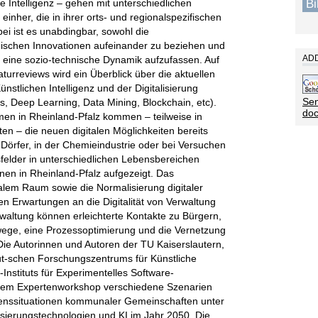
B
he Intelligenz – gehen mit unterschiedlichen
einher, die in ihrer orts- und regionalspezifischen
ei ist es unabdingbar, sowohl die
hnischen Innovationen aufeinander zu beziehen und
ADD
s eine sozio-technische Dynamik aufzufassen. Auf
urreviews wird ein Überblick über die aktuellen
stlichen Intelligenz und der Digitalisierung
Sen
, Deep Learning, Data Mining, Blockchain, etc).
do
en in Rheinland-Pfalz kommen – teilweise in
en – die neuen digitalen Möglichkeiten bereits
e Dörfer, in der Chemieindustrie oder bei Versuchen
elder in unterschiedlichen Lebensbereichen
nen in Rheinland-Pfalz aufgezeigt. Das
alem Raum sowie die Normalisierung digitaler
n Erwartungen an die Digitalität von Verwaltung
Verwaltung können erleichterte Kontakte zu Bürgern,
wege, eine Prozessoptimierung und die Vernetzung
Die Autorinnen und Autoren der TU Kaiserslautern,
ut-schen Forschungszentrums für Künstliche
Instituts für Experimentelles Software-
einem Expertenworkshop verschiedene Szenarien
benssituationen kommunaler Gemeinschaften unter
isierungstechnologien und KI im Jahr 2050. Die