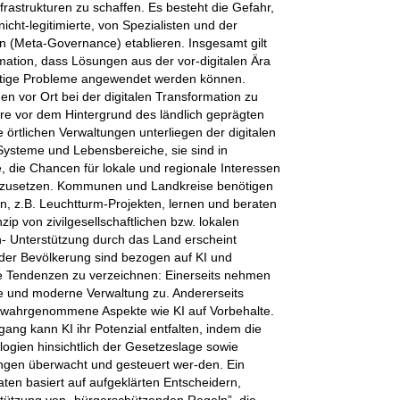
frastrukturen zu schaffen. Es besteht die Gefahr,
cht-legitimierte, von Spezialisten und der
en (Meta-Governance) etablieren. Insgesamt gilt
mation, dass Lösungen aus der vor-digitalen Ära
nftige Probleme angewendet werden können.
onen vor Ort bei der digitalen Transformation zu
ere vor dem Hintergrund des ländlich geprägten
 örtlichen Verwaltungen unterliegen der digitalen
ysteme und Lebensbereiche, sie sind in
 die Chancen für lokale und regionale Interessen
chzusetzen. Kommunen und Landkreise benötigen
n, z.B. Leuchtturm-Projekten, lernen und beraten
p von zivilgesellschaftlichen bzw. lokalen
 Unterstützung durch das Land erscheint
i der Bevölkerung sind bezogen auf KI und
che Tendenzen zu verzeichnen: Einerseits nehmen
rte und moderne Verwaltung zu. Andererseits
 wahrgenommene Aspekte wie KI auf Vorbehalte.
ng kann KI ihr Potenzial entfalten, indem die
ogien hinsichtlich der Gesetzeslage sowie
ngen überwacht und gesteuert wer-den. Ein
ten basiert auf aufgeklärten Entscheidern,