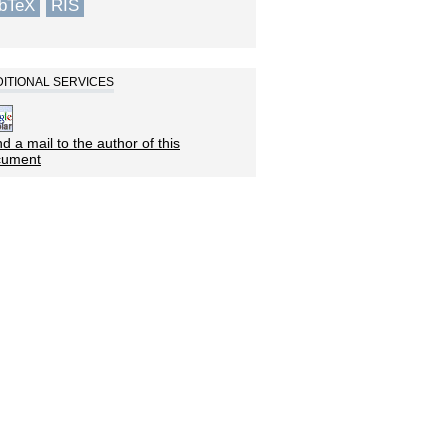
ibTeX
RIS
ITIONAL SERVICES
d a mail to the author of this
cument