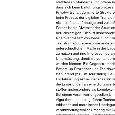
stattdessen Standards und offene In
dass sich beim Einführungsprozess ni
Privatwirtschaft dominierte Struktur
beim Prozess der digitalen Transfor
nicht einfach auf heutige und zukü
Ferner ist die Diversität der Situati
berücksichtigen. Dies ist insbesond
Rhein-land-Pfalz von Bedeutung. Die
Transformation ebenso wie andere S
unterschiedlichem Maße in der Lage,
zu nutzen und ihre Interessen dur
Unterstützung, damit sie von andere
werden können. Ein Gegenstromprinzi
Bottom-up-Prozessen und Top-down-
zielführend (z.B. im Tourismus). Be
Digitalisierung aktuell gegensätzli
die Erwartungen an eine digitalisie
stoßen insbesondere als komplexer
Bei einem verantwortungsvollen Umga
Algorithmen und eingeführte Technol
ethischer und moralischer Überlegu
verantwortungsvoller Umgang mit Da