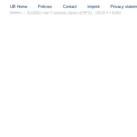
UB Home
Policies
Contact
Imprint
Privacy state
Sitelinks
|
KLUEDO
Logo ©
Univerity Library of RPTU
,
OPUS
4 ©
KOBV