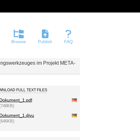
Browse
Publish
FAQ
ßungswerkzeuges im Projekt META-
NLOAD FULL TEXT FILES
Dokument_1.pdf
(748KB)
Dokument_1.djvu
(646KB)