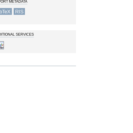
PORT METADATA
ibTeX
RIS
ITIONAL SERVICES