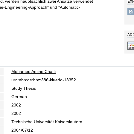
ind, werden hauptsächlich zwei Ansätze verwendet
EX
e-Engineering-Approach" und "Automatic-
B
ADD
Mohamed Amine Chatti
urn:nbn:de:hbz:386-kluedo-13352
Study Thesis
German
2002
2002
Technische Universität Kaiserslautern
2004/07/12