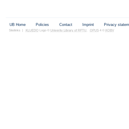
UB Home
Policies
Contact
Imprint
Privacy state
Sitelinks
|
KLUEDO
Logo ©
Univerity Library of RPTU
,
OPUS
4 ©
KOBV