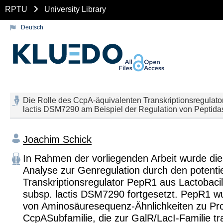
RPTU
University Library
Deutsch
Die Rolle des CcpA-äquivalenten Transkriptionsregulator
lactis DSM7290 am Beispiel der Regulation von Peptid
Joachim Schick
In Rahmen der vorliegenden Arbeit wurde di
Analyse zur Genregulation durch den potentie
Transkriptionsregulator PepR1 aus Lactobacill
subsp. lactis DSM7290 fortgesetzt. PepR1 w
von Aminosäuresequenz-Ähnlichkeiten zu Pro
CcpASubfamilie, die zur GalR/LacI-Familie tra