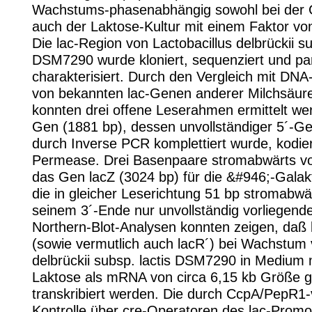
Wachstums-phasenabhängig sowohl bei der G
auch der Laktose-Kultur mit einem Faktor von
Die lac-Region von Lactobacillus delbrückii su
DSM7290 wurde kloniert, sequenziert und part
charakterisiert. Durch den Vergleich mit DN
von bekannten lac-Genen anderer Milchsäure
konnten drei offene Leserahmen ermittelt we
Gen (1881 bp), dessen unvollständiger 5´-Ge
durch Inverse PCR komplettiert wurde, kodier
Permease. Drei Basenpaare stromabwärts vo
das Gen lacZ (3024 bp) für die &#946;-Galak
die in gleicher Leserichtung 51 bp stromabwä
seinem 3´-Ende nur unvollständig vorliegende 
Northern-Blot-Analysen konnten zeigen, daß 
(sowie vermutlich auch lacR´) bei Wachstum 
delbrückii subsp. lactis DSM7290 in Medium
Laktose als mRNA von circa 6,15 kb Größe
transkribiert werden. Die durch CcpA/PepR1-v
Kontrolle über cre-Operatoren des lac-Promo