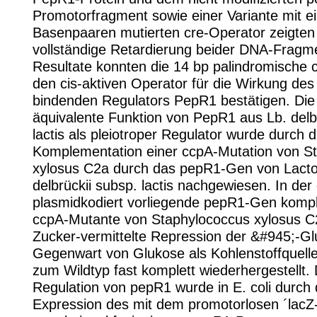
Promotorfragment sowie einer Variante mit e
Basenpaaren mutierten cre-Operator zeigten
vollständige Retardierung beider DNA-Fragm
Resultate konnten die 14 bp palindromische 
den cis-aktiven Operator für die Wirkung de
bindenden Regulators PepR1 bestätigen. Di
äquivalente Funktion von PepR1 aus Lb. delb
lactis als pleiotroper Regulator wurde durch di
Komplementation einer ccpA-Mutation von S
xylosus C2a durch das pepR1-Gen von Lactob
delbrückii subsp. lactis nachgewiesen. In der
plasmidkodiert vorliegende pepR1-Gen komp
ccpA-Mutante von Staphylococcus xylosus C
Zucker-vermittelte Repression der &#945;-Gl
Gegenwart von Glukose als Kohlenstoffquelle
zum Wildtyp fast komplett wiederhergestellt.
Regulation von pepR1 wurde in E. coli durch d
Expression des mit dem promotorlosen ´lac