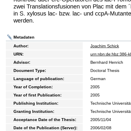
zwei Translationsfusionen von Plac mit dem ´l
in S. xylosus lac- bzw. lac- und ccpA-Mutant
werden.
Metadaten
Author:
Joachim Schick
URN:
urn:nbn:de:hbz:386-
Advisor:
Bernhard Henrich
Document Type:
Doctoral Thesis
Language of publication:
German
Year of Completion:
2005
Year of first Publication:
2005
Publishing Institution:
Technische Universitä
Granting Institution:
Technische Universitä
Acceptance Date of the Thesis:
2005/11/04
Date of the Publication (Server):
2006/02/08