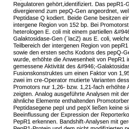
Regulatoren gehört,identifiziert. Das pepR1-G
divergierend zum pepQ-Gen angeordnet, welc
Peptidase Q kodiert. Beide Gene besitzen e
intergene Region von 152 bp. Bei Promotorst
heterologen E. coli mit einem partiellen &#94
Galaktosidase-Gen (´lacZ) aus E. coli, welch
Teilbereich der intergenen Region von pepR
sowie den ersten sechs Kodons des pepQ-Ge
wurde, erhöhte die Anwesenheit von PepR1 in
gemessene Aktivität des &#946;-Galaktosida
Fusionskonstruktes um einen Faktor von 1,9
zwei im cre-Operator mutierte Varianten des
Promotors nur 1,26- bzw. 1,21-fach erhöhte A
zeigten. Analog ausgeführte Analysen mit den
ähnliche Elemente enthaltenden Promotorber
Peptidasegene pepI und pepX ließen keine si
Beeinflussung der Expression der Reporterko
PepR1 erkennen. Bandshift-Analysen mit ger
PepR1-Protein und dem nicht modifizierten 