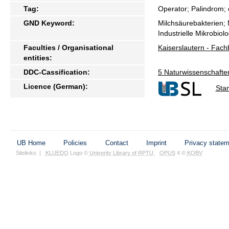
Tag:
Operator; Palindrom;
GND Keyword:
Milchsäurebakterien; M
Industrielle Mikrobiol
Faculties / Organisational
Kaiserslautern - Fach
entities:
DDC-Cassification:
5 Naturwissenschafte
Licence (German):
Sta
UB Home
Policies
Contact
Imprint
Privacy state
Sitelinks
|
KLUEDO
Logo ©
Univerity Library of RPTU
,
OPUS
4 ©
KOBV