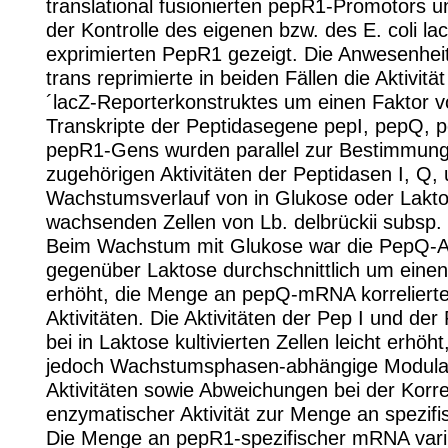
translational fusionierten pepR1-Promotors 
der Kontrolle des eigenen bzw. des E. coli l
exprimierten PepR1 gezeigt. Die Anwesenhei
trans reprimierte in beiden Fällen die Aktivit
´lacZ-Reporterkonstruktes um einen Faktor v
Transkripte der Peptidasegene pepI, pepQ, 
pepR1-Gens wurden parallel zur Bestimmung
zugehörigen Aktivitäten der Peptidasen I, Q,
Wachstumsverlauf von in Glukose oder Lakt
wachsenden Zellen von Lb. delbrückii subsp. l
Beim Wachstum mit Glukose war die PepQ-Ak
gegenüber Laktose durchschnittlich um einen
erhöht, die Menge an pepQ-mRNA korrelierte
Aktivitäten. Die Aktivitäten der Pep I und de
bei in Laktose kultivierten Zellen leicht erhöht
jedoch Wachstumsphasen-abhängige Modulat
Aktivitäten sowie Abweichungen bei der Korre
enzymatischer Aktivität zur Menge an spezif
Die Menge an pepR1-spezifischer mRNA varii