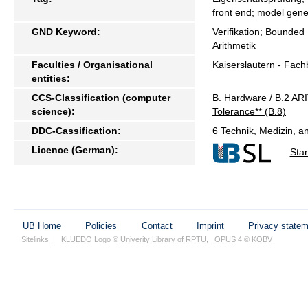
front end; model gene
GND Keyword:
Verifikation; Bounded
Arithmetik
Faculties / Organisational
Kaiserslautern - Fach
entities:
CCS-Classification (computer
B. Hardware / B.2 AR
science):
Tolerance** (B.8)
DDC-Cassification:
6 Technik, Medizin, 
Licence (German):
Sta
UB Home
Policies
Contact
Imprint
Privacy state
Sitelinks
|
KLUEDO
Logo ©
Univerity Library of RPTU
,
OPUS
4 ©
KOBV