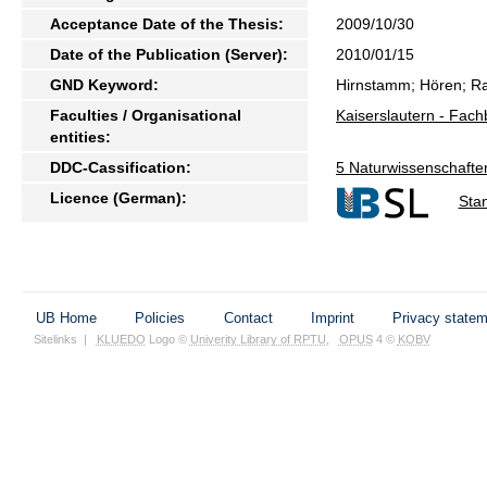
Acceptance Date of the Thesis:
2009/10/30
Date of the Publication (Server):
2010/01/15
GND Keyword:
Hirnstamm; Hören; Ra
Faculties / Organisational
Kaiserslautern - Fach
entities:
DDC-Cassification:
5 Naturwissenschafte
Licence (German):
Sta
UB Home
Policies
Contact
Imprint
Privacy state
Sitelinks
|
KLUEDO
Logo ©
Univerity Library of RPTU
,
OPUS
4 ©
KOBV