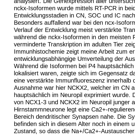
analysiert. Die Genexpression aller untersuc
nckx-Isoformen wurde mittels RT-PCR in bei
Entwicklungsstadien in CN, SOC und IC nac
Besonders auffallend war bei den ncx-Isofor
Verlauf der Entwicklung meist verstärkte Tran
während die nckx-Isoformen in den meisten F
verminderte Transkription im adulten Tier zeig
Immunhistochemie zeigt meine Arbeit zum er
entwicklungsabhängige Umverteilung der Aus
Während die Isoformen bei P4 hauptsächlich 
lokalisiert waren, zeigte sich im Gegensatz d
eine verstärkte Immunfluoreszenz innerhalb
Ausnahme war hier NCKX2, welcher im CN a
hauptsächlich im Neuropil exprimiert wurde. 
von NCX1-3 und NCKX2 im Neuropil junger au
Hirnstammneurone legt eine Ca2+-regulieren
Bereich dendritischer Synapsen nahe. Die S
befinden sich in diesem Alter noch in einem u
Zustand, so dass die Na+/Ca2+-Austauscher