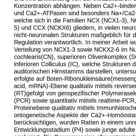
Konzentration abhängen. Neben Ca2+-binde
und Ca2+-ATPasen sind besonders Na+/Ca2
welche sich in die Familien NCX (NCX1-3),
5) und CCX (NCKX6) gliedern, in vielen neur
nicht-neuronalen Strukturen maßgeblich für 
Regulation verantwortlich. In meiner Arbeit w
Verteilung von NCX1-3 sowie NCKX2-6 im Nu
cochlearis(CN), superioren Olivenkomplex (
inferioren Colliculus (IC), welche Strukturen 
auditorischen Hirnstamms darstellen, untersu
erfolgte auf Boten-Ribonukleinsäure(messeng
acid, mRNA)-Ebene qualitativ mittels reverser
(RT)gefolgt von genspezifischer Polymerasek
(PCR) sowie quantitativ mittels realtime-PCR,
Proteinebene qualitativ mittels Immunhistoc
ontogenetische Aspekte der Ca2+-Homöosta
berücksichtigen, wurden Ratten in einem unr
Entwicklungsstadium (P4) sowie junge adulte