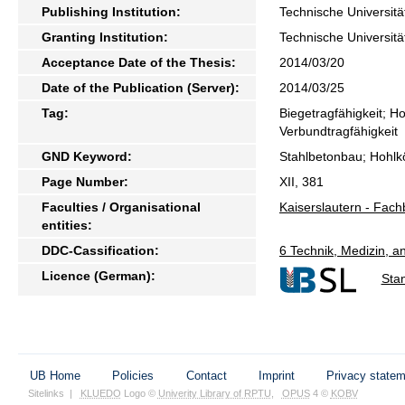
Publishing Institution:
Technische Universitä
Granting Institution:
Technische Universitä
Acceptance Date of the Thesis:
2014/03/20
Date of the Publication (Server):
2014/03/25
Tag:
Biegetragfähigkeit; H
Verbundtragfähigkeit
GND Keyword:
Stahlbetonbau; Hohlkö
Page Number:
XII, 381
Faculties / Organisational
Kaiserslautern - Fac
entities:
DDC-Cassification:
6 Technik, Medizin, 
Licence (German):
Sta
UB Home
Policies
Contact
Imprint
Privacy state
Sitelinks
|
KLUEDO
Logo ©
Univerity Library of RPTU
,
OPUS
4 ©
KOBV