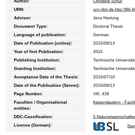
Author:
Christine Schur
URN:
urn:nbn:de:hbz:386-
Advisor:
Jens Hartung
Document Type:
Doctoral Thesis
Language of publication:
German
Date of Publication (online):
2015/08/13
Year of first Publication:
2015
Publishing Institution:
Technische Universitä
Granting Institution:
Technische Universitä
Acceptance Date of the Thesis:
2015/07/10
Date of the Publication (Server):
2015/08/13
Page Number:
VIII, 439
Faculties / Organisational
Kaiserslautern - Fac
entities:
DDC-Cassification:
5 Naturwissenschafte
Licence (German):
Sta