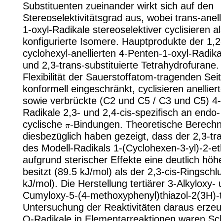
Substituenten zueinander wirkt sich auf den
Stereoselektivitätsgrad aus, wobei trans-anel
1-oxyl-Radikale stereoselektiver cyclisieren al
konfigurierte Isomere. Hauptprodukte der 1,2
cyclohexyl-anellierten 4-Penten-1-oxyl-Radikal
und 2,3-trans-substituierte Tetrahydrofurane. (
Flexibilität der Sauerstoffatom-tragenden Sei
konformell eingeschränkt, cyclisieren anellie
sowie verbrückte (C2 und C5 / C3 und C5) 4-
Radikale 2,3- und 2,4-cis-spezifisch an endo
π
cyclische
-Bindungen. Theoretische Berech
diesbezüglich haben gezeigt, dass der 2,3-tr
des Modell-Radikals 1-(Cyclohexen-3-yl)-2-et
aufgrund sterischer Effekte eine deutlich höh
besitzt (89.5 kJ/mol) als der 2,3-cis-Ringschl
kJ/mol). Die Herstellung tertiärer 3-Alkyloxy-
Cumyloxy-5-(4-methoxyphenyl)thiazol-2(3H)-
Untersuchung der Reaktivitäten daraus erzeug
O-Radikale in Elementarreaktionen waren S