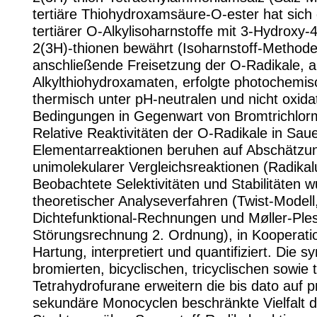
tertiäre Thiohydroxamsäure-O-ester hat sic
tertiärer O-Alkylisoharnstoffe mit 3-Hydroxy-4
2(3H)-thionen bewährt (Isoharnstoff-Methode
anschließende Freisetzung der O-Radikale, 
Alkylthiohydroxamaten, erfolgte photochemis
thermisch unter pH-neutralen und nicht oxida
Bedingungen in Gegenwart von Bromtrichlor
Relative Reaktivitäten der O-Radikale in Saue
Elementarreaktionen beruhen auf Abschätzun
unimolekularer Vergleichsreaktionen (Radikal
Beobachtete Selektivitäten und Stabilitäten
theoretischer Analyseverfahren (Twist-Modell
Dichtefunktional-Rechnungen und Møller-Ples
Störungsrechnung 2. Ordnung), in Kooperati
Hartung, interpretiert und quantifiziert. Die s
bromierten, bicyclischen, tricyclischen sowie t
Tetrahydrofurane erweitern die bis dato auf 
sekundäre Monocyclen beschränkte Vielfalt d