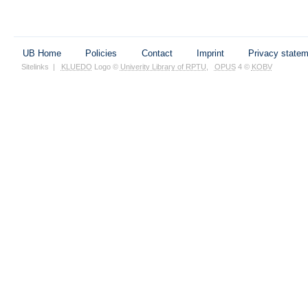
UB Home
Policies
Contact
Imprint
Privacy state
Sitelinks
|
KLUEDO
Logo ©
Univerity Library of RPTU
,
OPUS
4 ©
KOBV