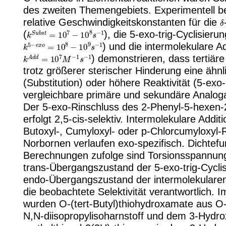
des zweiten Themengebiets. Experimentell 
δ
relative Geschwindigkeitskonstanten für die
k
S
u
b
s
t
=
10
7
−
10
8
s
−
1
(
), die 5-exo-trig-Cyclisierun
k
5
−
e
x
o
=
10
8
−
10
9
s
−
1
) und die intermolekulare Ad
k
A
d
d
=
10
7
M
−
1
s
−
1
) demonstrieren, dass tertiär
trotz größerer sterischer Hinderung eine ähnl
(Substitution) oder höhere Reaktivität (5-exo
vergleichbare primäre und sekundäre Analog
Der 5-exo-Rinschluss des 2-Phenyl-5-hexen-
erfolgt 2,5-cis-selektiv. Intermolekulare Additi
Butoxyl-, Cumyloxyl- oder p-Chlorcumyloxyl-
Norbornen verlaufen exo-spezifisch. Dichtefu
Berechnungen zufolge sind Torsionsspannun
trans-Übergangszustand der 5-exo-trig-Cycli
endo-Übergangszustand der intermolekularen 
die beobachtete Selektivität verantwortlich. Im
wurden O-(tert-Butyl)thiohydroxamate aus O-(
N,N-diisopropylisoharnstoff und dem 3-Hydro