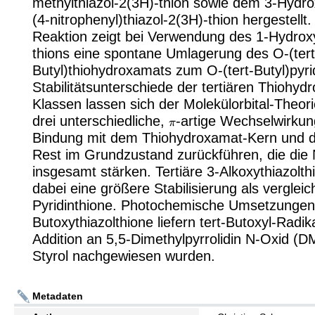
methylthiazol-2(3H)-thion sowie dem 3-Hydro
(4-nitrophenyl)thiazol-2(3H)-thion hergestellt.
Reaktion zeigt bei Verwendung des 1-Hydroxy
thions eine spontane Umlagerung des O-(tert
Butyl)thiohydroxamats zum O-(tert-Butyl)pyrid
Stabilitätsunterschiede der tertiären Thiohyd
Klassen lassen sich der Molekülorbital-Theori
π
drei unterschiedliche,
-artige Wechselwirku
Bindung mit dem Thiohydroxamat-Kern und d
Rest im Grundzustand zurückführen, die die
insgesamt stärken. Tertiäre 3-Alkoxythiazolth
dabei eine größere Stabilisierung als verglei
Pyridinthione. Photochemische Umsetzungen 
Butoxythiazolthione liefern tert-Butoxyl-Radik
Addition an 5,5-Dimethylpyrrolidin N-Oxid (
Styrol nachgewiesen wurden.
Metadaten