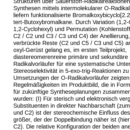
Strukturen über Sauerstoff-Radikalreaktionen.
Synthesen mittels intermolekularer O-Radikal
liefern funktionalisierte Bromalkoxybicyclo[2
tert-Butoxybromalkane. Durch Variation (1,2-
1,2-Cyclohexyl) und Permutation (Kohlensto
C2 / C2 und C3 / C3 und C4) der Anellierung
verbrückte Reste (C2 und C5 / C3 und C5) a
oxyl-Gerüst gelang es, im ersten Teilprojekt,
diastereomerenreine primäre und sekundäre
Radikalvorläufer für eine systematische Unt
Stereoselektivität in 5-exo-trig-Reaktionen zu
Umsetzungen der O-Radikalvorläufer zeigten
Regelmäßigkeiten im Produktbild, die in Form
für zukünftige Syntheseplanungen zusamme
wurden: (I) Für sterisch und elektronisch ver
Substituenten in direkter Nachbarschaft (zum
und C2) ist der stereochemische Einfluss de
größer, der der Doppelbindung näher ist (hier
C2). Die relative Konfiguration der beiden ane