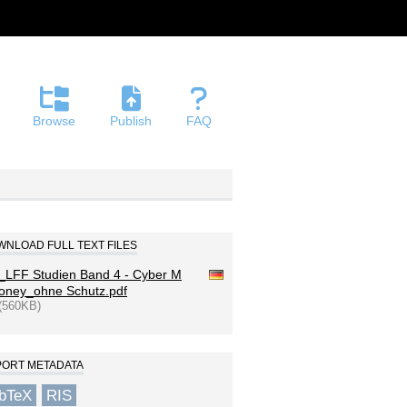
Browse
Publish
FAQ
NLOAD FULL TEXT FILES
_LFF Studien Band 4 - Cyber M
oney_ohne Schutz.pdf
(560KB)
PORT METADATA
ibTeX
RIS