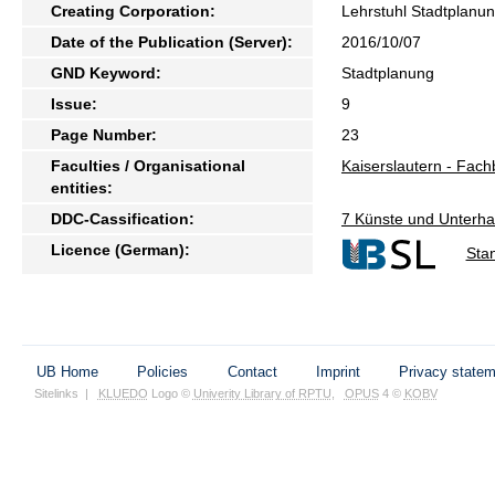
Creating Corporation:
Lehrstuhl Stadtplanu
Date of the Publication (Server):
2016/10/07
GND Keyword:
Stadtplanung
Issue:
9
Page Number:
23
Faculties / Organisational
Kaiserslautern - Fac
entities:
DDC-Cassification:
7 Künste und Unterha
Licence (German):
Sta
UB Home
Policies
Contact
Imprint
Privacy state
Sitelinks
|
KLUEDO
Logo ©
Univerity Library of RPTU
,
OPUS
4 ©
KOBV