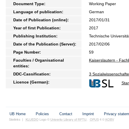
Document Type:
Working Paper
Language of publication:
German
Date of Publication (online):
2017/01/31
Year of first Publication:
2017
Publishing Institution:
Technische Universitä
Date of the Publication (Server):
2017/02/06
Page Number:
59
Faculties / Organisational
Kaiserslautern - Fach
entities:
DDC-Cassification:
3 Sozialwissenschaft
Licence (German):
Sta
UB Home
Policies
Contact
Imprint
Privacy state
Sitelinks
|
KLUEDO
Logo ©
Univerity Library of RPTU
,
OPUS
4 ©
KOBV