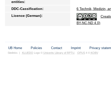
entities:
DDC-Cassification:
6 Technik, Medizin, 
Licence (German):
Creati
BY-NC-ND 4.0)
UB Home
Policies
Contact
Imprint
Privacy state
Sitelinks
|
KLUEDO
Logo ©
Univerity Library of RPTU
,
OPUS
4 ©
KOBV