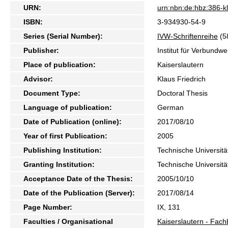
URN:
urn:nbn:de:hbz:386-
ISBN:
3-934930-54-9
Series (Serial Number):
IVW-Schriftenreihe
(5
Publisher:
Institut für Verbundw
Place of publication:
Kaiserslautern
Advisor:
Klaus Friedrich
Document Type:
Doctoral Thesis
Language of publication:
German
Date of Publication (online):
2017/08/10
Year of first Publication:
2005
Publishing Institution:
Technische Universitä
Granting Institution:
Technische Universitä
Acceptance Date of the Thesis:
2005/10/10
Date of the Publication (Server):
2017/08/14
Page Number:
IX, 131
Faculties / Organisational
Kaiserslautern - Fac