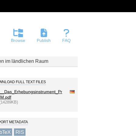
Browse
Publish
FAQ
gen im ländlichen Raum
NLOAD FULL TEXT FILES
__Das_Erhebungsinstrument_Pr
iM.pdf
(14289KB)
PORT METADATA
ibTeX
RIS