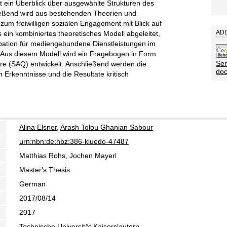
 ein Überblick über ausgewählte Strukturen des
eßend wird aus bestehenden Theorien und
um freiwilligen sozialen Engagement mit Blick auf
ADD
 ein kombiniertes theoretisches Modell abgeleitet,
ipation für mediengebundene Dienstleistungen im
 Aus diesem Modell wird ein Fragebogen in Form
Sen
re (SAQ) entwickelt. Anschließend werden die
do
rkenntnisse und die Resultate kritisch
Alina Elsner
,
Arash Tolou Ghanian Sabour
urn:nbn:de:hbz:386-kluedo-47487
Matthias Rohs, Jochen Mayerl
Master's Thesis
German
2017/08/14
2017
Technische Universität Kaiserslautern