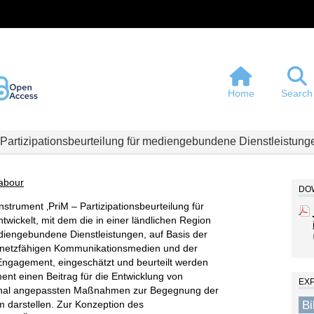
Home
Search
Partizipationsbeurteilung für mediengebundene Dienstleistun
abour
DOW
nstrument ‚PriM – Partizipationsbeurteilung für
wickelt, mit dem die in einer ländlichen Region
ediengebundene Dienstleistungen, auf Basis der
 netzfähigen Kommunikationsmedien und der
es Engagement, eingeschätzt und beurteilt werden
ent einen Beitrag für die Entwicklung von
EX
ional angepassten Maßnahmen zur Begegnung der
B
 darstellen. Zur Konzeption des