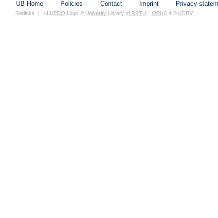
UB Home
Policies
Contact
Imprint
Privacy state
Sitelinks
|
KLUEDO
Logo ©
Univerity Library of RPTU
,
OPUS
4 ©
KOBV