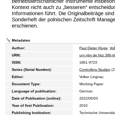
betriebswirtschaftlicher Instrumente insbes
Kontext nicht auch zu „besseren“ entscheidu
Informationen führt. Die Originalbeiträge sin
Sonderheft der polnischen Zeitschrift Mana
erschienen.
Metadaten
Author:
Paul Dieter Kluge
,
Vol
URN:
urn:nbn:de:hbz:386-
ISSN:
1861-972X
Series (Serial Number):
Controlling-Studien
(2
Editor:
Volker Lingnau
Document Type:
Working Paper
Language of publication:
German
Date of Publication (online):
2022/05/03
Year of first Publication:
2010
Publishing Institution:
Technische Universitä