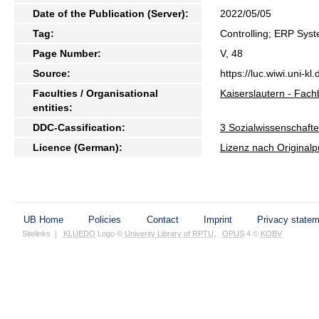
Date of the Publication (Server):
2022/05/05
Tag:
Controlling; ERP Sys
Page Number:
V, 48
Source:
https://luc.wiwi.uni-kl
Faculties / Organisational
Kaiserslautern - Fach
entities:
DDC-Cassification:
3 Sozialwissenschafte
Licence (German):
Lizenz nach Originalp
UB Home
Policies
Contact
Imprint
Privacy state
Sitelinks
|
KLUEDO
Logo ©
Univerity Library of RPTU
,
OPUS
4 ©
KOBV