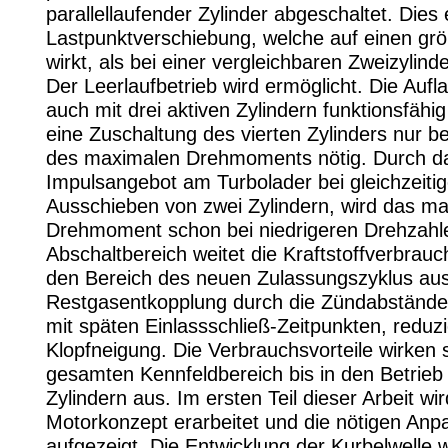
parallellaufender Zylinder abgeschaltet. Dies
Lastpunktverschiebung, welche auf einen gr
wirkt, als bei einer vergleichbaren Zweizylind
Der Leerlaufbetrieb wird ermöglicht. Die Aufl
auch mit drei aktiven Zylindern funktionsfähi
eine Zuschaltung des vierten Zylinders nur b
des maximalen Drehmoments nötig. Durch d
Impulsangebot am Turbolader bei gleichzeiti
Ausschieben von zwei Zylindern, wird das m
Drehmoment schon bei niedrigeren Drehzahle
Abschaltbereich weitet die Kraftstoffverbrauch
den Bereich des neuen Zulassungszyklus aus
Restgasentkopplung durch die Zündabstän
mit späten Einlassschließ-Zeitpunkten, reduzi
Klopfneigung. Die Verbrauchsvorteile wirken 
gesamten Kennfeldbereich bis in den Betrieb 
Zylindern aus. Im ersten Teil dieser Arbeit wi
Motorkonzept erarbeitet und die nötigen An
aufgezeigt. Die Entwicklung der Kurbelwelle wi