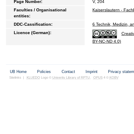
Page Number:
V, 204
Faculties / Organisational
Kaiserslautern - Fac
entities:
DDC-Cassification:
6 Technik, Medizin, 
Licence (German):
Creati
BY-NC-ND 4.0)
UB Home
Policies
Contact
Imprint
Privacy state
Sitelinks
|
KLUEDO
Logo ©
Univerity Library of RPTU
,
OPUS
4 ©
KOBV