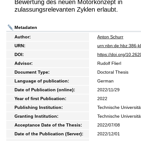
Bewertung des neuen Motorkonzept in
zulassungsrelevanten Zyklen erlaubt.
Metadaten
Author:
Anton Schurr
URN:
urn:nbn:de:hbz:386-
DOI:
https://doi.org/10.2
Advisor:
Rudolf Flierl
Document Type:
Doctoral Thesis
Language of publication:
German
Date of Publication (online):
2022/11/29
Year of first Publication:
2022
Publishing Institution:
Technische Universitä
Granting Institution:
Technische Universitä
Acceptance Date of the Thesis:
2022/07/08
Date of the Publication (Server):
2022/12/01