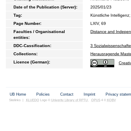
Date of the Publication (Server):
2025/01/23
Tag:
Künstliche Intelligenz
Page Number:
LXIV, 69
Faculties / Organisational
Distance and Indepen
entities:
DDC-Cassification:
3 Sozialwissenschafte
Collections:
Herausragende Maste
Licence (German):
Creat
UB Home
Policies
Contact
Imprint
Privacy state
Sitelinks
|
KLUEDO
Logo ©
Univerity Library of RPTU
,
OPUS
4 ©
KOBV