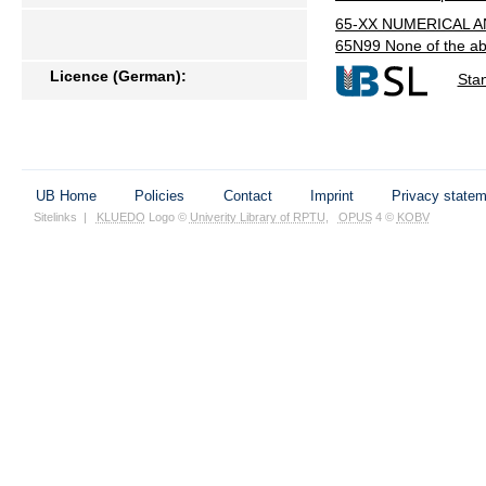
65-XX NUMERICAL ANAL
65N99 None of the abo
Licence (German):
Sta
UB Home
Policies
Contact
Imprint
Privacy state
Sitelinks
|
KLUEDO
Logo ©
Univerity Library of RPTU
,
OPUS
4 ©
KOBV