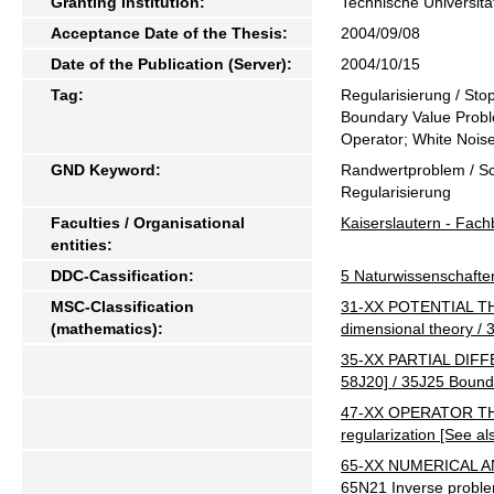
Granting Institution:
Technische Universitä
Acceptance Date of the Thesis:
2004/09/08
Date of the Publication (Server):
2004/10/15
Tag:
Regularisierung / Stop
Boundary Value Problem
Operator; White Nois
GND Keyword:
Randwertproblem / Sch
Regularisierung
Faculties / Organisational
Kaiserslautern - Fac
entities:
DDC-Cassification:
5 Naturwissenschafte
MSC-Classification
31-XX POTENTIAL THEO
(mathematics):
dimensional theory /
35-XX PARTIAL DIFFE
58J20] / 35J25 Bounda
47-XX OPERATOR THEOR
regularization [See 
65-XX NUMERICAL ANAL
65N21 Inverse probl