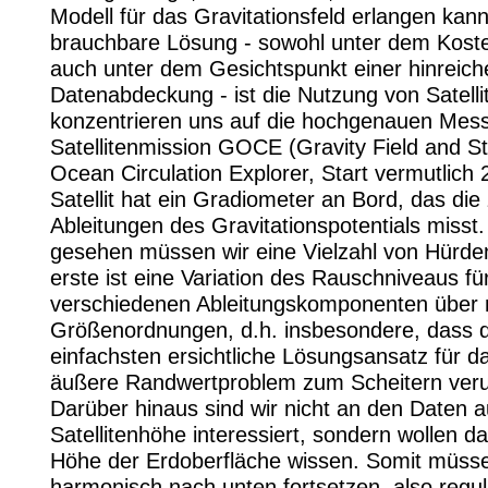
Modell für das Gravitationsfeld erlangen kann
brauchbare Lösung - sowohl unter dem Koste
auch unter dem Gesichtspunkt einer hinreic
Datenabdeckung - ist die Nutzung von Satelli
konzentrieren uns auf die hochgenauen Mes
Satellitenmission GOCE (Gravity Field and S
Ocean Circulation Explorer, Start vermutlich 
Satellit hat ein Gradiometer an Bord, das die
Ableitungen des Gravitationspotentials miss
gesehen müssen wir eine Vielzahl von Hürd
erste ist eine Variation des Rauschniveaus fü
verschiedenen Ableitungskomponenten über
Größenordnungen, d.h. insbesondere, dass 
einfachsten ersichtliche Lösungsansatz für d
äußere Randwertproblem zum Scheitern verurte
Darüber hinaus sind wir nicht an den Daten a
Satellitenhöhe interessiert, sondern wollen d
Höhe der Erdoberfläche wissen. Somit müsse
harmonisch nach unten fortsetzen, also regul