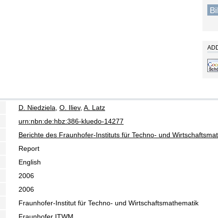
B
ADD
D. Niedziela
,
O. Iliev
,
A. Latz
urn:nbn:de:hbz:386-kluedo-14277
Berichte des Fraunhofer-Instituts für Techno- und Wirtschaftsm
Report
English
2006
2006
Fraunhofer-Institut für Techno- und Wirtschaftsmathematik
Fraunhofer ITWM