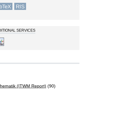
ibTeX
RIS
ITIONAL SERVICES
athematik (ITWM Report)
(90)